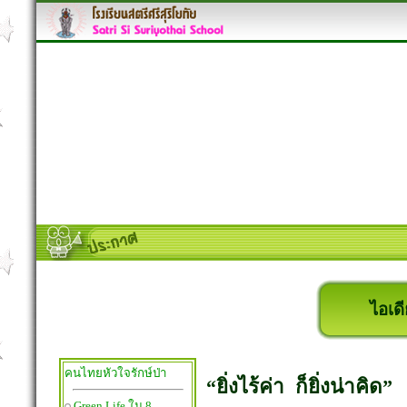
ไอเดี
คนไทยหัวใจรักษ์ป่า
“ยิ่งไร้ค่า ก็ยิ่งน่าคิด”
Green Life ใน 8