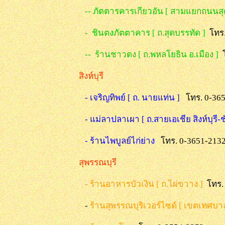
-- ภัตตารคารเกียวอัน [ สามแยกถนนสุ
- ชินตงภัตตาคาร [ ถ.สุดบรรทัด ]
โทร
-- ร้านชาวดง [ ถ.พหลโยธิน อ.เมือง ]
สิงห์บุรี
- เจริญทิพย์ [ ถ. นายแท่น ]
โทร. 0-36
- แม่ลาปลาเผา [ ถ.สายเอเชีย สิงห์บุรี
- ร้านไพบูลย์ไก่ย่าง
โทร. 0-3651-213
สุพรรณบุรี
- ร้านอาหารบัวเงิน [ ถ.ไผ่ขวาง ]
โทร.
-
ร้านสุพรรณบุริเวอร์ไซด์ [ เขตเทศบา