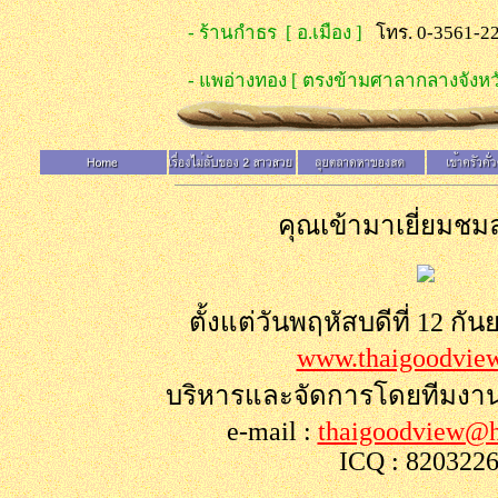
- ร้านกำธร [ อ.เมือง ]
โทร. 0-3561-2
- แพอ่างทอง [ ตรงข้ามศาลากลางจังหวั
คุณเข้ามาเยี่ยมชมล
ตั้งแต่วันพฤหัสบดีที่ 12 กั
www.thaigoodvie
บริหารและจัดการโดยทีมงา
e-mail :
thaigoodview@h
ICQ : 820322