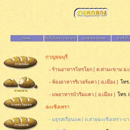
กาญจนบุรี
- ร้านอาหารไทรโยก [ ต.ท่ามะขาม อ.เ
- ห้องอาหารริเวอร์แคว [ อ.เมือง ]
โท
- แพอาหารบัวริมแคว [ อ.เมือง ]
โทร. 
ฉะเชิงเทรา
- มธุรสเรือนแพ [ ถ.สายฉะเชิงเทรา-บ