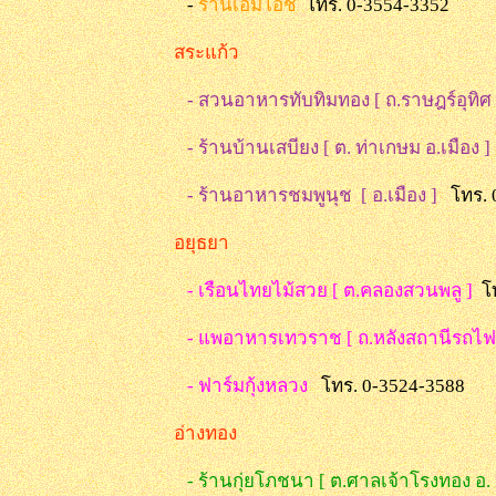
-
ร้านเอมโอช
โทร. 0-3554-3352
สระแก้ว
- สวนอาหารทับทิมทอง [ ถ.ราษฎร์อุทิศ
- ร้านบ้านเสบียง [ ต. ท่าเกษม อ.เมือง 
- ร้านอาหารชมพูนุช [ อ.เมือง ]
โทร. 
อยุธยา
- เรือนไทยไม้สวย [ ต.คลองสวนพลู ]
โ
- แพอาหารเทวราช [ ถ.หลังสถานีรถไ
- ฟาร์มกุ้งหลวง
โทร. 0-3524-3588
อ่างทอง
- ร้านกุ่ยโภชนา [ ต.ศาลเจ้าโรงทอง อ