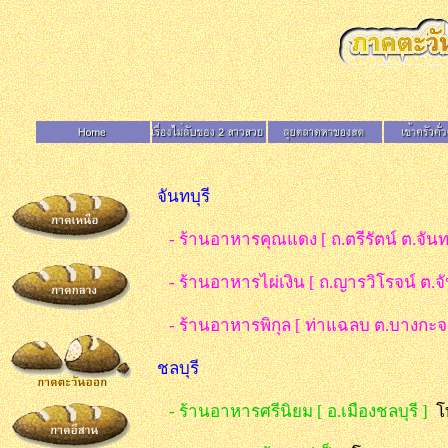
จันทบุรี
- ร้านอาหารคุณแดง [ ถ.ตรีรัตน์ ต.จันทน
- ร้านอาหารไผ่เงิน [ ถ.ญารวิโรจน์ ต.จั
- ร้านอาหารพิกุล [ ท่าแฉลบ ต.บางกะจะ
ชลบุรี
- ร้านอาหารศรีนิยม [ อ.เมืองชลบุรี ]
โ