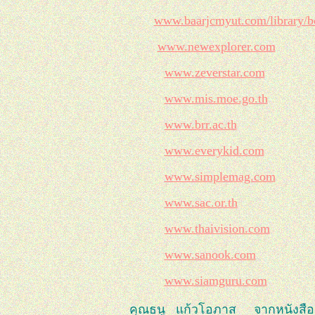
www.baarjcmyut.com/library/b
www.newexplorer.com
www.zeverstar.com
www.mis.moe.go.th
www.brr.ac.th
www.everykid.com
www.simplemag.com
www.sac.or.th
www.thaivision.com
www.sanook.com
www.siamguru.com
คุณธนู แก้วโอภาส จากหนังสือ ป