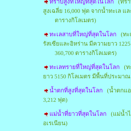
ที่ราบสูงที่ใหญ่ที่สุดในโลก
(ที่
สูงเฉลี่ย 16,000 ฟุต จากน้ำทะเล และม
ตารางกิโลเมตร)
ทะเลสาบที่ใหญ่ที่สุดในโลก
(ทะ
รัสเซียและอิหร่าน มีความยาว 1225 ก
360,700 ตารางกิโลเมตร)
ทะเลทรายที่ใหญ่ที่สุดในโลก
(ท
ยาว 5150 กิโลเมตร มีพื้นที่ประมาณ
น้ำตกที่สูงที่สุดในโลก
(น้ำตกแอ
3,212 ฟุต)
แม่น้ำที่ยาวที่สุดในโลก
(แม่น้ำ
อเรเนียน)