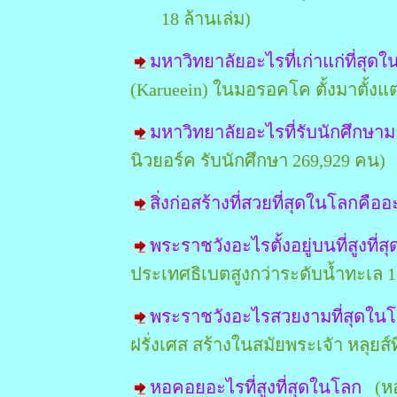
18 ล้านเล่ม)
มหาวิทยาลัยอะไรที่เก่าแก่ที่สุ
(Karueein) ในมอรอคโค ตั้งมาตั้งแต
มหาวิทยาลัยอะไรที่รับนักศึกษาม
นิวยอร์ค รับนักศึกษา 269,929 คน)
สิ่งก่อสร้างที่สวยที่สุดในโลกคื
พระราชวังอะไรตั้งอยู่บนที่สูงที่ส
ประเทศธิเบตสูงกว่าระดับน้ำทะเล 1
พระราชวังอะไรสวยงามที่สุดใ
ฝรั่งเศส สร้างในสมัยพระเจัา หลุยส์ที
หอคอยอะไรที่สูงที่สุดในโลก
(ห