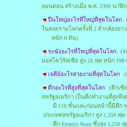
ลอนดอน สร้างเมื่อ พ.ศ. 2399 นาฬิกา
ปืนใหญ่อะไรที่ใหญ่ที่สุดในโลก
ในสงครามโลกครั้งที่ 2 ลำกล้องยาว 
หนัก 8 ตัน)
ระฆังอะไรที่ใหญ่ที่สุดในโลก
(ร
มอสโคว์รัสเซีย สูง 26 ฟุต หนัก 198 
เจดีย์อะไรสวยงามที่สุดในโลก
(เ
ตึกอะไรที่สูงที่สุดในโลก
(ตึกเซีย
สหรัฐอเมริกา เป็นตึกทำงานที่สูงที่
มี 110 ชั้นและก่อนหน้านี้มีตึก Wor
ประเทศสหรัฐอเมริกา สูง 1,350 ฟุต 
ตึก Empire State ซึ่งสูง 1,250 ฟุ