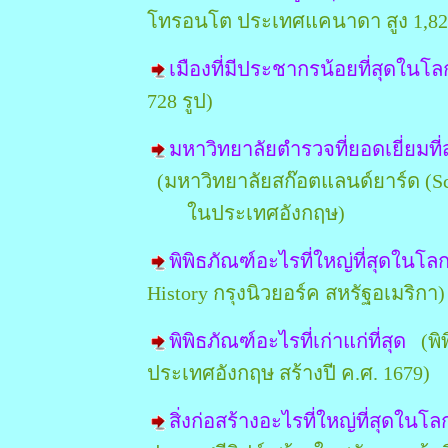
โทรอนโต ประเทศแคนาดา สูง 1,822
เมืองที่มีประชากรน้อยที่สุดใน
728 รูป)
มหาวิทยาลัยตำรวจที่ยอดเยี่ยมท
(มหาวิทยาลัยสก๊อตแลนด์ยาร์ด (Sco
ในประเทศอังกฤษ)
พิพิธภัณฑ์อะไรที่ใหญ่ที่สุดในโ
History กรุงนิวยอร์ค สหรัฐอเมริกา)
พิพิธภัณฑ์อะไรที่เก่าแก่ที่สุด
(พ
ประเทศอังกฤษ สร้างปี ค.ศ. 1679)
สิ่งก่อสร้างอะไรที่ใหญ่ที่สุดใน