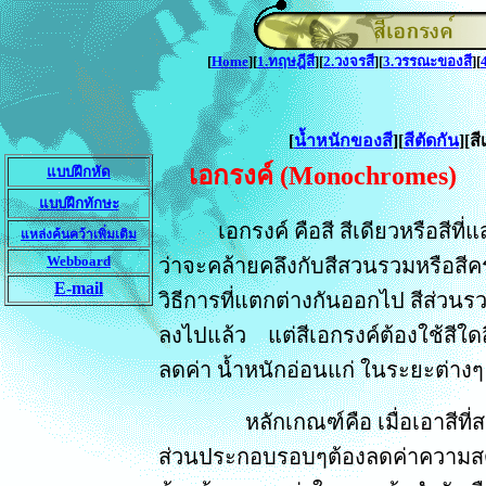
[
Home
][
1.ทฤษฎีสี
][
2.วงจรสี
][
3.วรรณะของสี
][
[
น้ำหนักของสี
][
สีตัดกัน
][ส
เอกรงค์ (Monochromes)
แบบฝึกหัด
แบบฝึกทักษะ
เอกรงค์ คือสี สีเดียวหรือสีที
แหล่งค้นคว้าเพิ่มเติม
Webboard
ว่าจะคล้ายคลึงกับสีสวนรวมหรือสีคร
E-mail
วิธีการที่แตกต่างกันออกไป สีส่วนรวม
ลงไปแล้ว แต่สีเอกรงค์ต้องใช้สีใดสีห
ลดค่า น้ำหนักอ่อนแก่ ในระยะต่างๆ 
หลักเกณฑ์คือ เมื่อเอาสีที่สดใส
ส่วนประกอบรอบๆต้องลดค่าความสดล