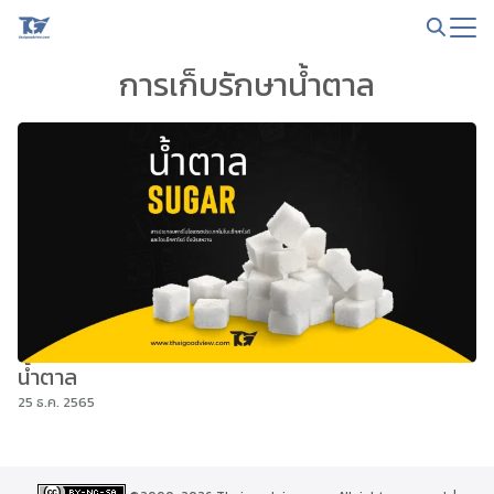
Skip
to
Search
content
การเก็บรักษาน้ำตาล
for:
น้ำตาล
25 ธ.ค. 2565