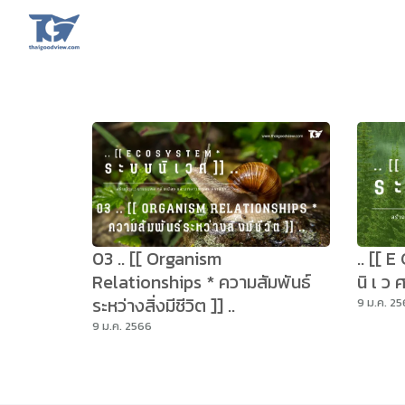
Skip
to
content
Se
fo
03 .. [[ Organism
.. [[ 
Relationships * ความสัมพันธ์
นิ เ ว
ระหว่างสิ่งมีชีวิต ]] ..
9 ม.ค. 2
9 ม.ค. 2566