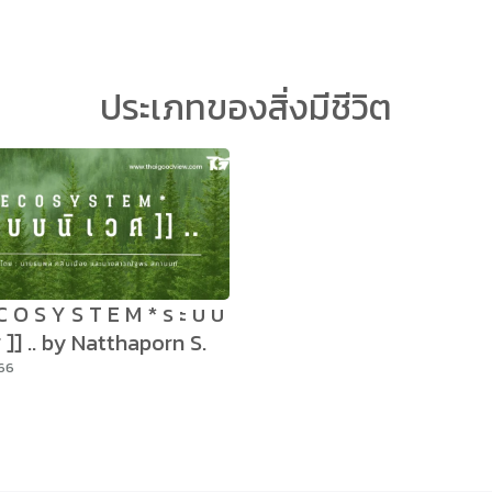
arch
ประเภทของสิ่งมีชีวิต
r:
E C O S Y S T E M * ร ะ บ บ
 ศ ]] .. by Natthaporn S.
566