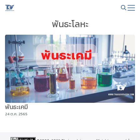
Skip
to
Search
content
พันธะโลหะ
for:
พันธะเคมี
24 ต.ค. 2565