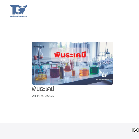
Skip
to
content
Se
fo
พันธะเคมี
24 ต.ค. 2565