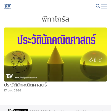
Skip
to
Search
content
พีทาโกรัส
for:
ประวัตินักคณิตศาสตร์
17 ม.ค. 2566