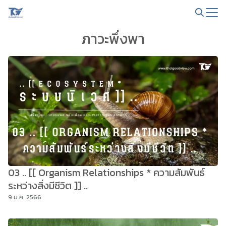
Skip
to
Search
content
ภาวะพึ่งพา
for:
03 .. [[ Organism Relationships * ความสัมพันธ์
ระหว่างสิ่งมีชีวิต ]] ..
9 ม.ค. 2566