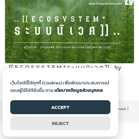
.. [[ E C O S Y S T E M * ร ะ บ บ นิ เ ว ศ ]] .. by
Natthaporn S.
เว็บไซต์นี้ใช้คุกกี้ (Cookies) เพื่อพัฒนาประสบการณ์
9 ม.ค. 2566
ของผู้ใช้ให้ดียิ่งขึ้น ตาม
นโยบายข้อมูลส่วนบุคคล
ACCEPT
©2000-2026 Thaigoodview.com, All rights reserved. |
นโยบายข้อมูลส่วนบุคคล
REJECT