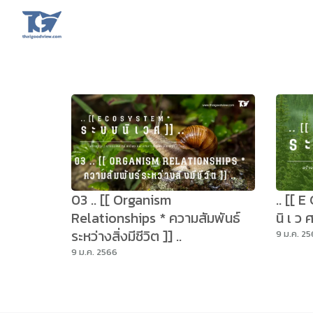
Skip
to
content
Se
fo
03 .. [[ Organism
.. [[ 
Relationships * ความสัมพันธ์
นิ เ ว
ระหว่างสิ่งมีชีวิต ]] ..
9 ม.ค. 2
9 ม.ค. 2566