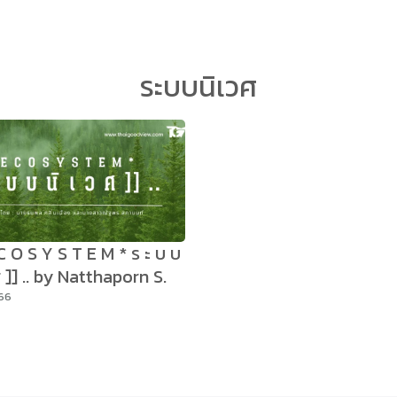
arch
ระบบนิเวศ
r:
E C O S Y S T E M * ร ะ บ บ
 ศ ]] .. by Natthaporn S.
566