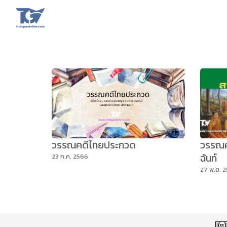
Skip
to
content
Se
fo
วรรณคดีไทยประกวด
วรรณคด
ฉันท์
23 ก.ค. 2566
27 พ.ย. 