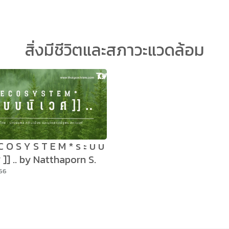
arch
สิ่งมีชีวิตและสภาวะแวดล้อม
r:
E C O S Y S T E M * ร ะ บ บ
 ศ ]] .. by Natthaporn S.
566