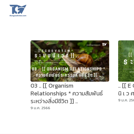
Skip
to
content
Se
fo
03 .. [[ Organism
.. [[ 
Relationships * ความสัมพันธ์
นิ เ ว
ระหว่างสิ่งมีชีวิต ]] ..
9 ม.ค. 2
9 ม.ค. 2566