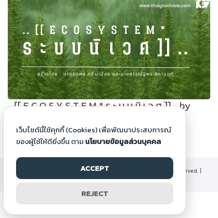
.. [[ E C O S Y S T E M * ร ะ บ บ นิ เ ว ศ ]] .. by
Natthaporn S.
เว็บไซต์นี้ใช้คุกกี้ (Cookies) เพื่อพัฒนาประสบการณ์
9 ม.ค. 2566
ของผู้ใช้ให้ดียิ่งขึ้น ตาม
นโยบายข้อมูลส่วนบุคคล
ACCEPT
©2000-2026 Thaigoodview.com, All rights reserved. |
นโยบายข้อมูลส่วนบุคคล
REJECT