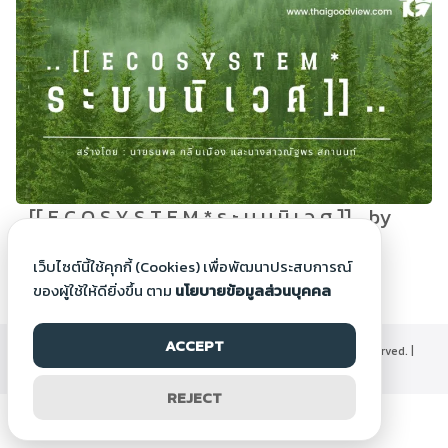
.. [[ E C O S Y S T E M * ร ะ บ บ นิ เ ว ศ ]] .. by
Natthaporn S.
เว็บไซต์นี้ใช้คุกกี้ (Cookies) เพื่อพัฒนาประสบการณ์
9 ม.ค. 2566
ของผู้ใช้ให้ดียิ่งขึ้น ตาม
นโยบายข้อมูลส่วนบุคคล
ACCEPT
©2000-2026 Thaigoodview.com, All rights reserved. |
นโยบายข้อมูลส่วนบุคคล
REJECT