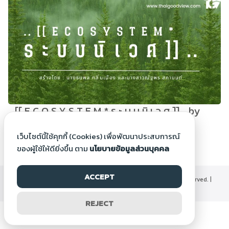
.. [[ E C O S Y S T E M * ร ะ บ บ นิ เ ว ศ ]] .. by
Natthaporn S.
เว็บไซต์นี้ใช้คุกกี้ (Cookies) เพื่อพัฒนาประสบการณ์
9 ม.ค. 2566
ของผู้ใช้ให้ดียิ่งขึ้น ตาม
นโยบายข้อมูลส่วนบุคคล
ACCEPT
©2000-2026 Thaigoodview.com, All rights reserved. |
นโยบายข้อมูลส่วนบุคคล
REJECT