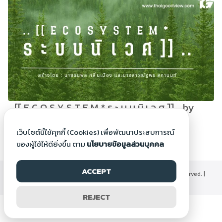
.. [[ E C O S Y S T E M * ร ะ บ บ นิ เ ว ศ ]] .. by
Natthaporn S.
เว็บไซต์นี้ใช้คุกกี้ (Cookies) เพื่อพัฒนาประสบการณ์
9 ม.ค. 2566
ของผู้ใช้ให้ดียิ่งขึ้น ตาม
นโยบายข้อมูลส่วนบุคคล
ACCEPT
©2000-2026 Thaigoodview.com, All rights reserved. |
นโยบายข้อมูลส่วนบุคคล
REJECT