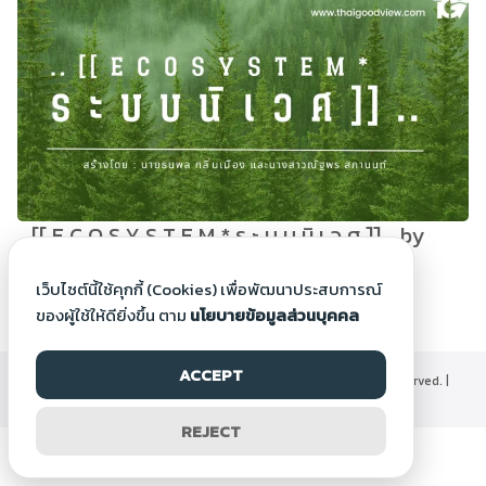
.. [[ E C O S Y S T E M * ร ะ บ บ นิ เ ว ศ ]] .. by
Natthaporn S.
เว็บไซต์นี้ใช้คุกกี้ (Cookies) เพื่อพัฒนาประสบการณ์
9 ม.ค. 2566
ของผู้ใช้ให้ดียิ่งขึ้น ตาม
นโยบายข้อมูลส่วนบุคคล
ACCEPT
©2000-2026 Thaigoodview.com, All rights reserved. |
นโยบายข้อมูลส่วนบุคคล
REJECT