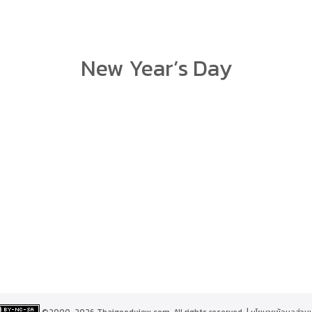
arch
New Year’s Day
r:
©2000-2026 Thaigoodview.com, All rights reserved. |
นโยบายข้อมูลส่วน