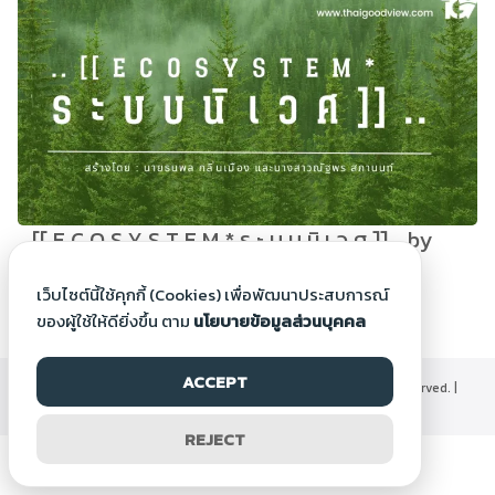
.. [[ E C O S Y S T E M * ร ะ บ บ นิ เ ว ศ ]] .. by
Natthaporn S.
เว็บไซต์นี้ใช้คุกกี้ (Cookies) เพื่อพัฒนาประสบการณ์
9 ม.ค. 2566
ของผู้ใช้ให้ดียิ่งขึ้น ตาม
นโยบายข้อมูลส่วนบุคคล
ACCEPT
©2000-2026 Thaigoodview.com, All rights reserved. |
นโยบายข้อมูลส่วนบุคคล
REJECT