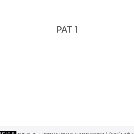
arch
PAT 1
r:
©2000-2026 Thaigoodview.com, All rights reserved. |
นโยบายข้อมูลส่วน