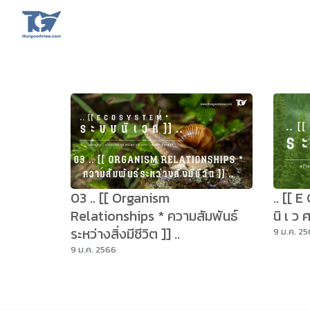
Skip
to
content
Se
fo
03 .. [[ Organism
.. [[ 
Relationships * ความสัมพันธ์
นิ เ ว
ระหว่างสิ่งมีชีวิต ]] ..
9 ม.ค. 2
9 ม.ค. 2566