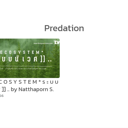
arch
Predation
r:
E C O S Y S T E M * ร ะ บ บ
 ศ ]] .. by Natthaporn S.
566