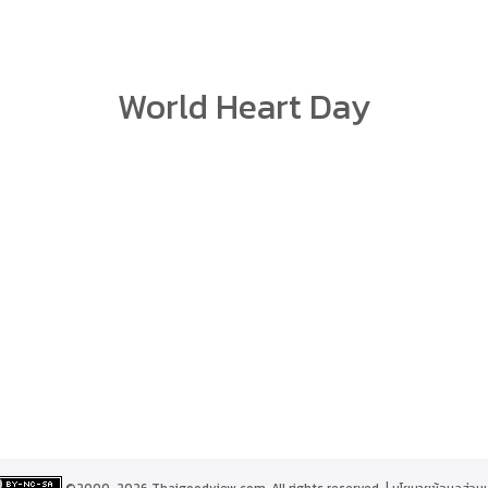
arch
World Heart Day
r:
©2000-2026 Thaigoodview.com, All rights reserved. |
นโยบายข้อมูลส่วน