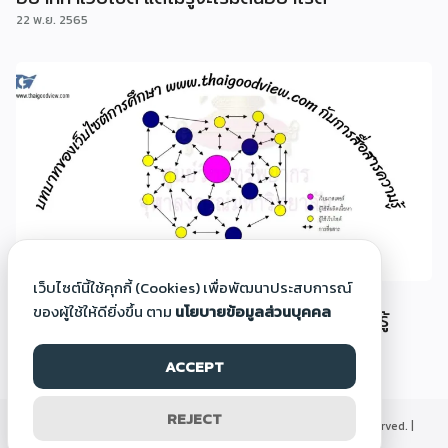
22 พ.ย. 2565
เว็บไซต์นี้ใช้คุกกี้ (Cookies) เพื่อพัฒนาประสบการณ์
บทบาทของเว็บไซต์การศึกษา
ของผู้ใช้ให้ดียิ่งขึ้น ตาม
นโยบายข้อมูลส่วนบุคคล
www.thaigoodview.com กับสื่อสารการเรียนรู้
22 พ.ย. 2565
ACCEPT
REJECT
©2000-2026 Thaigoodview.com, All rights reserved. |
นโยบายข้อมูลส่วนบุคคล