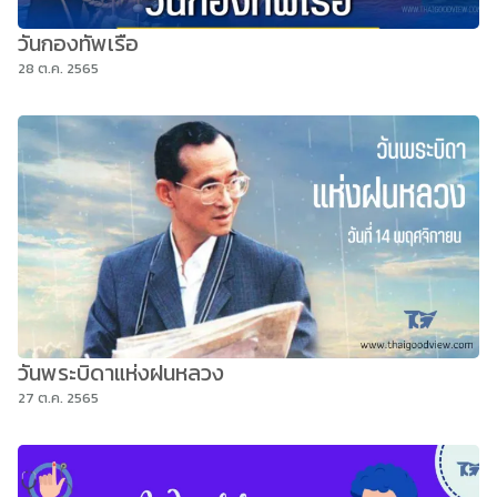
วันกองทัพเรือ
28 ต.ค. 2565
วันพระบิดาแห่งฝนหลวง
27 ต.ค. 2565