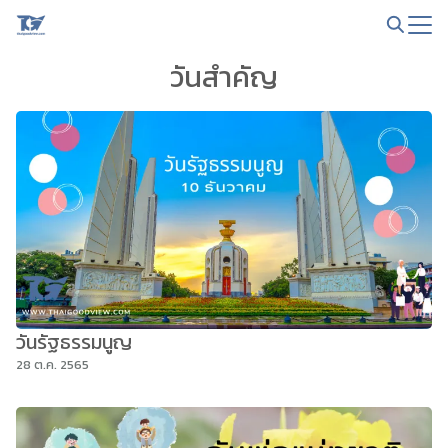
Skip
to
Search
content
วันสำคัญ
for:
วันรัฐธรรมนูญ
28 ต.ค. 2565