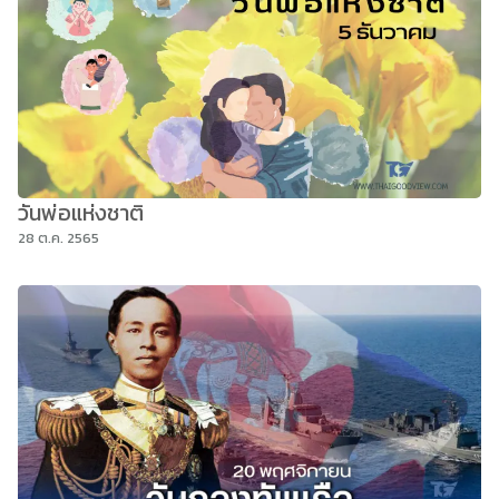
วันพ่อแห่งชาติ
28 ต.ค. 2565