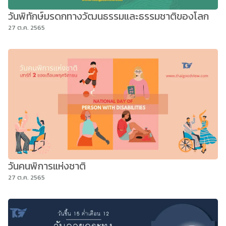
วันพิทักษ์มรดกทางวัฒนธรรมและธรรมชาติของโลก
27 ต.ค. 2565
วันคนพิการแห่งชาติ
27 ต.ค. 2565