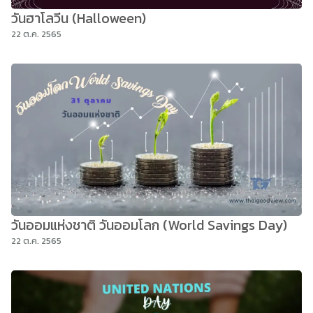
วันฮาโลวีน (Halloween)
22 ต.ค. 2565
วันออมแห่งชาติ วันออมโลก (World Savings Day)
22 ต.ค. 2565