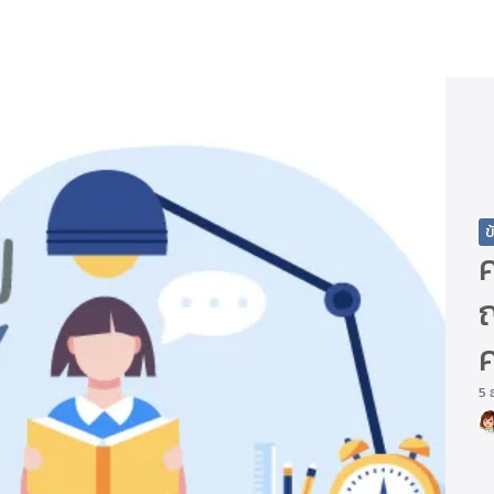
arch
r:
ข
ญ
ค
5 