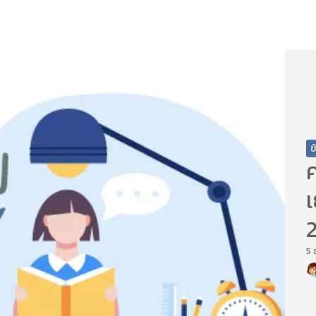
arch
r:
ข
เ
2
5 