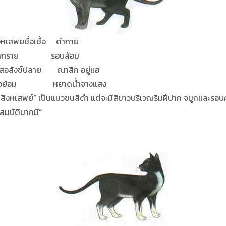
เชื้อ ดำกาย
ย รอบล้อม
าย ณาสิก อยู่แฮ
หยาดน้ำจางแสง
หเสพย์” เป็นแมวขนสีดำ แต่จะมีสีขาวบริเวณริมฝีปาก จมูกและรอบค
สมบัติมากมี”