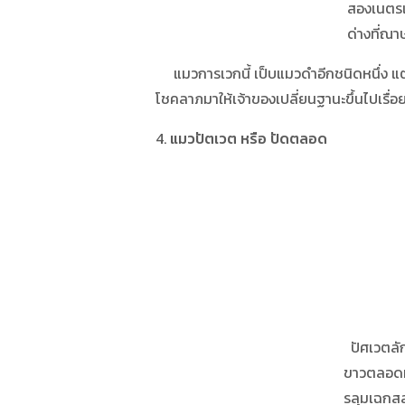
สองเนตรเลื่อมแสง
ด่างที่ณาษาไซร้ เส
แมวการเวกนี้ เป็บแมวดำอีกชนิดหนึ่ง แต่ไม
โชคลาภมาให้เจ้าของเปลี่ยนฐานะขึ้นไปเรื่อ
4.
แมวปัตเวต หรือ ปัดตลอด
ปัศเวตลักษณนั้น
ขาวตลอดหางหา 
รลุมเฉกสลับตา ก