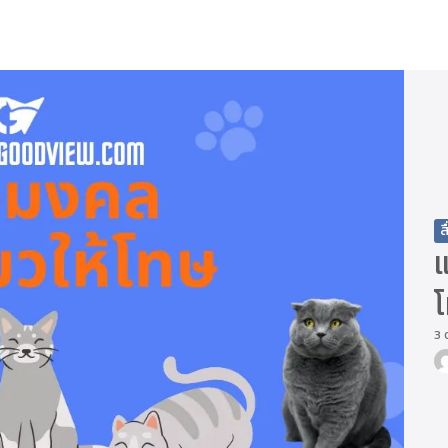
arch
r:
ส
3 