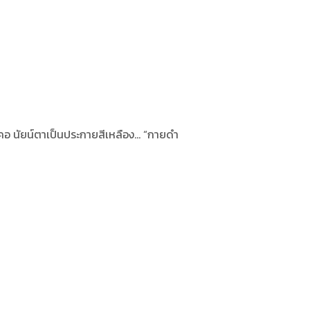
อ นัยน์ตาเป็นประกายสีเหลือง… “กายดำ