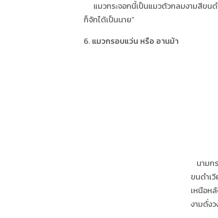
แมวกระจอกนี้เป็นแมวตัวกลมงามสีขนดำ แต่ม
ก็จักได้เป็นนาย”
6.
แมวกรอบแว่น หรือ อานม้า
นามกรอบแว่นพื้
ขนดำเวียนวงตา
เหนือหลังดั่งอาน
งามดั่งวงหมึกพร้อม 