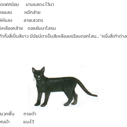
ามแสดง ไว้นา
หมึกล้าย
ง ลายเสวตร
าย ดอแย้มนาโสรน
งสี่เป็นสีขาว มีนัยน์ตาเป็นสีเหลืองเหมือนดอกโสน… “หนึ่งสี่เท้าด่างขบ
น กายดำ
แนะไว้