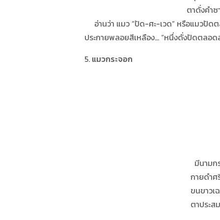
ตาดั่งคำซายล้อม บ
อ่านว่า แมว “ปัด-ศะ-เวด” หรือแมวปัดตล
ประกายพลอยสีเหลือง… “หนึ่งดั่งปัดตลอดสอ
5.
แมวกระจอก
มีนามกระจอกนั้น ต
กายดำศรีสรรพส
ขนขาวเฉกเมฆลม ล
ตาประสมศรีชื้น เป