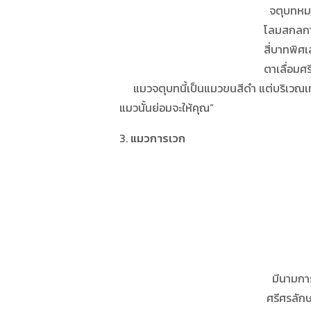
จตุบทหมดเฟศน้อม น
โลมสกลกายแสง 
สี่บาทพิศเล่ห์แล
ตาเลื่อมศรีเหลืองคล้
แมวจตุบทนี้เป็นแมวขนสีดำ แต่บริเวณเท้าทั้
แมวนั้นย่อมจะให้คุณ”
3.
แมวการเวก
มีนามการเวกพื้
ศรีศรลักษณนำ 