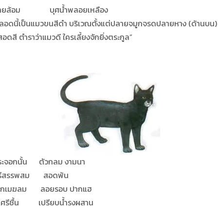
ุศน้ำพลอยเหลือง
อดนี้เป็นแมวขนสีดำ บริเวณตั้งแต่ปลายจมูกจรดปลายหาง (ด้านบน) ม
ดสี ตำราว่าแมวดี ใครเลี้ยงจักยิ่งตระกูล”
ัวกลม งามนา
ม สอดพ้น
อยรอบ ปากแฮ
รียบน้ำรงผสาน