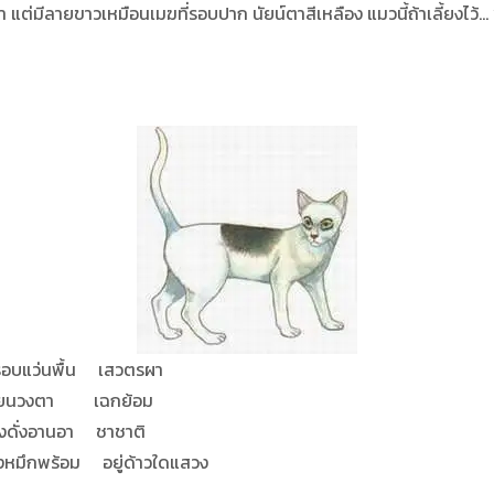
ีลายขาวเหมือนเมฆที่รอบปาก นัยน์ตาสีเหลือง แมวนี้ถ้าเลี้ยงไว้… “จะ
น เสวตรผา
 เฉกย้อม
อา ชาชาติ
อยู่ด้าวใดแสวง