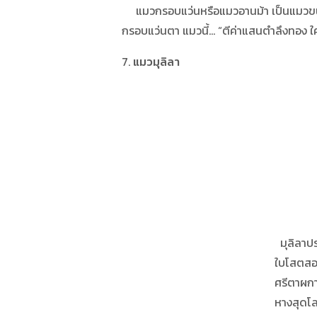
แมวกรอบแว่นหรือแมวอานม้า เป็นแมวขนสีขา
กรอบแว่นตา แมวนี้… “ตีค่าแสนตำลึงทอง ใค
7.
แมวมุลิลา
มุลิลาปรากฏแจ้
ใบโสตสองเสวตรปา
ศรีตาผกาบาน เบญ
หางสุดโลมดำถ้วน บ