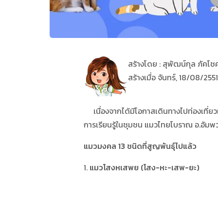
สร้างโดย : สุพัฒน์กุล ภัคโช
สร้างเมื่อ จันทร์, 18/08/255
เนื่องจากได้มีโอกาสเดินทางไปท่องเที่ยวที
การเรียนรู้ในชุมชน แมวไทยโบราณ อ.อัมพว
แมวมงคล 13 ชนิดที่สูญพันธุ์ไปแล้ว
1.
แมวโสงหเสพย (โสง-หะ-เสพ-ยะ)