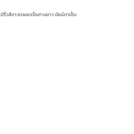
ีริ้วสีขาวตลอดเป็นทางยาว นัยน์ตาเป็น