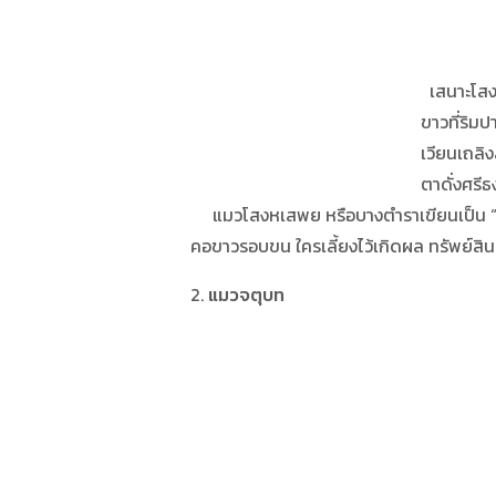
เสนาะโสงหเสพยชื่อ
ขาวที่ริมปากรา
เวียนเถลิงสอสังข์ปล
ตาดั่งศรีธงย้อม 
แมวโสงหเสพย หรือบางตำราเขียนเป็น “สิง
คอขาวรอบขน ใครเลี้ยงไว้เกิดผล ทรัพย์สิน
2.
แมวจตุบท