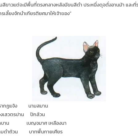
วแต่จะมีพื้นที่ตรงกลางหลังมีขนสีดำ ประหนึ่งดุจดั่งอานม้า และที่
รเลี้ยงจักนำเกียรติยศมาให้เจ้าของ”
ง นามสมาน
น ปักล้วน
จมาศ เหลืองนา
าทพื้นกายเศียร