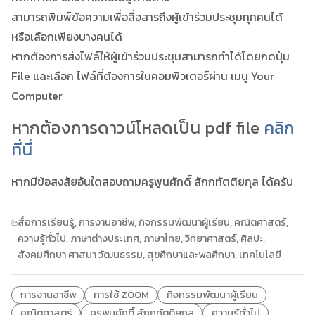
สามารถพิมพ์ข้อความเพื่อสื่อสารถึงผู้เข้าร่วมประชุมทุกคนได้
หรือเลือกเพียงบางคนได้
หากต้องการส่งไฟล์ให้ผู้เข้าร่วมประชุมสามารถทำได้โดยกดปุ่ม
File และเลือก ไฟล์ที่ต้องการในคอมพิวเตอร์ผ่าน เมนู Your
Computer
หากต้องการดาวน์โหลดเป็น pdf file
คลิก
ที่นี่
หากมีข้อสงสัยอันใดสอบถามครูพูนศักดิ์ สักกทัตติยกุล ได้ครับ
สื่อการเรียนรู้
,
การงานอาชีพ
,
กิจกรรมพัฒนาผู้เรียน
,
คณิตศาสตร์
,
ความรู้ทั่วไป
,
ภาษาต่างประเทศ
,
ภาษาไทย
,
วิทยาศาสตร์
,
ศิลปะ
,
สังคมศึกษา ศาสนา วัฒนธรรม
,
สุขศึกษาและพลศึกษา
,
เทคโนโลยี
การงานอาชีพ
การใช้ ZOOM
กิจกรรมพัฒนาผู้เรียน
คณิตศาสตร์
ครูพูนศักดิ์ สักกทัตติยกุล
ความรู้ทั่วไป