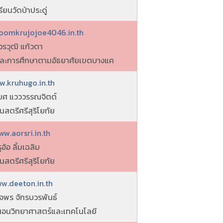
รียนวัดป่าประดู่
oomkrujojoe4046.in.th
วรวุฒิ แก้วตา
และการศึกษาตามอัธยาศัยเขตบางแค
w.kruhugo.in.th
ยศ แวววรรณจิตต์
นสตรีศรีสุริโยทัย
ww.aorsri.in.th
ูอ้อ ลิ้มเฉลิม
นสตรีศรีสุริโยทัย
w.deeton.in.th
จพร จักรบวรพันธ์
สอนวิทยาศาสตร์และเทคโนโลยี