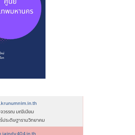
krunumnim.in.th
จวรรณ มณีเนียม
ทร์ประดิษฐารามวิทยาคม
.jaindy404.in.th