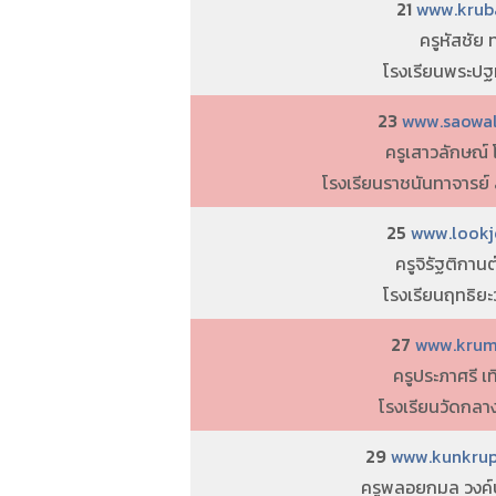
21
www.kruba
ครูหัสชัย 
โรงเรียนพระปฐ
23
www.saowala
ครูเสาวลักษณ์ 
โรงเรียนราชนันทาจารย์
25
www.lookje
ครูจิรัฐติกานต
โรงเรียนฤทธิย
27
www.krumo
ครูประภาศรี เ
โรงเรียนวัดกล
29
www.kunkrupl
ครูพลอยกมล วงค