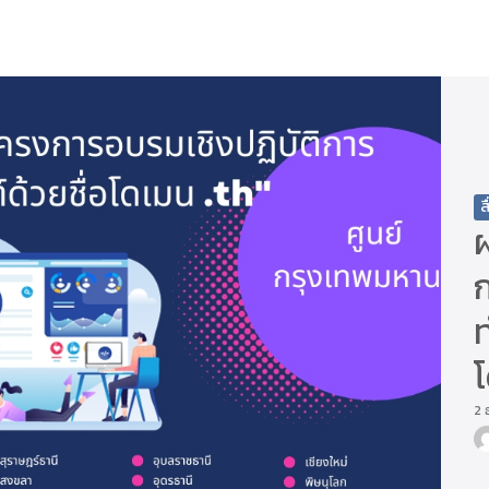
arch
r:
ส
ผ
ท
โ
2 