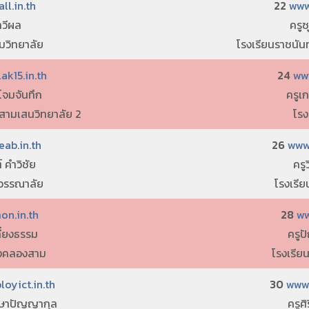
ll.in.th
22
www
ทวีผล
ครูซ
มวิทยาลัย
โรงเรียนราชนัน
k15.in.th
24
ww
โจมจันทึก
ครูเ
 สามเสนวิทยาลัย 2
โรง
ab.in.th
26
www
์ คำวิชัย
ครู
ะวรรณาลัย
โรงเรี
n.in.th
28
ww
ที่ยงธรรม
ครูป
างคลองสาม
โรงเรี
oyict.in.th
30
www.
์ษาปัญญากุล
ครูศิ