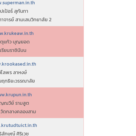
.superman.in.th
ุปเป้อร์ สุกันทา
ทาจารย์ สามเสนวิทยาลัย 2
w.krukeaw.in.th
กตุแก้ว บุญยอด
เรียนราชินีบน
.krookased.in.th
วิไลพร ลาหงษ์
ยนฤทธิยะวรรณาลัย
w.krupun.in.th
ัญณวีย์ รามสูต
ยนวัดกลางคลองสาม
krutudtuict.in.th
ริลักษณ์ ศิริเวช