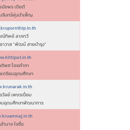
ธนัชพร เปียดี
นจันทร์หุ่นบำเพ็ญ
krupornthip.in.th
รณ์ทิพย์ ลาภทวี
ทธาวาส “พัฒน์ สายบำรุง”
w.kittipot.in.th
ิตติพศ ไชยคำภา
นเตรียมอุดมศึกษา
.krunarak.in.th
อวัลย์ เพชรเปี่ยม
ียมอุดมศึกษาพัฒนาการ
.kruamnaj.in.th
ูอำนาจ ใจซื่อ