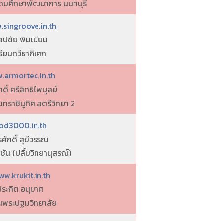
ุดมศึกษาพัฒนาการ นนทบุรี
singroove.in.th
ิลปชัย พิมเนียม
รียนทวีธาภิเศก
.armortec.in.th
กดิ์ ศรีสิทธิไพบุลย์
นทราชินูทิศ สตรีวิทยา 2
od3000.in.th
ศักดิ์ สุขีวรรณ
ชัน (ปลื้มวิทยานุสรณ์)
ww.krukit.in.th
ประกิต อนุมาศ
ยนพระปฐมวิทยาลัย