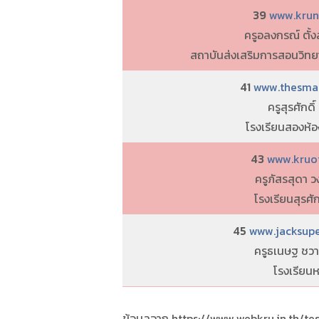
39
www.kruno
ครูอลงกรณ์ ตั้
สถาบันส่งเสริมการสอนวิทย
41
www.thesmall
ครูสุรศักดิ์
โรงเรียนสองห้
43
www.kruoil
ครูภัสรสุดา วง
โรงเรียนสุรศัก
45
www.jacksupe
ครูธเนษฐ ชวา
โรงเรียนห
ข้อมูลจาก https://www.webkru.in.th/t