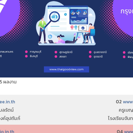
45 ผลงาน
e.in.th
02
www.
ุบลรัตน์
ครูเบญ
งค์อุปถัมภ์
โรงเรียนจัน
o.in.th
04
www