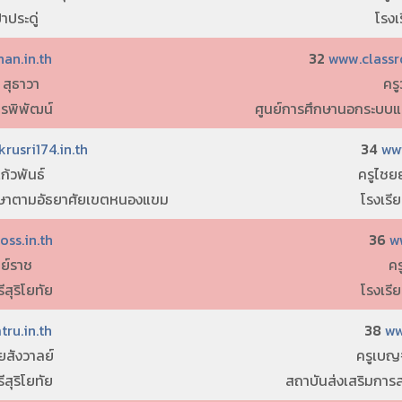
าประดู่
โรงเ
an.in.th
32
www.classr
 สุธาวา
ครู
ารพิพัฒน์
ศูนย์การศึกษานอกระบบ
usri174.in.th
34
ww
แก้วพันธ์
ครูไชย
กษาตามอัธยาศัยเขตหนองแขม
โรงเรีย
ss.in.th
36
w
มย์ราช
คร
สุริโยทัย
โรงเรีย
ru.in.th
38
ww
อยสังวาลย์
ครูเบญ
สุริโยทัย
สถาบันส่งเสริมการ