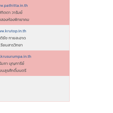
w.pathitta.in.th
ปทิตตา วารัมย์
ยนสองห้องพิทยาคม
w.krutop.in.th
ตติธัช กายสะอาด
เรียนสารวิทยา
krusurumpa.in.th
รัมภา บุญการีย์
ยนสุรศักดิ์มนตรี