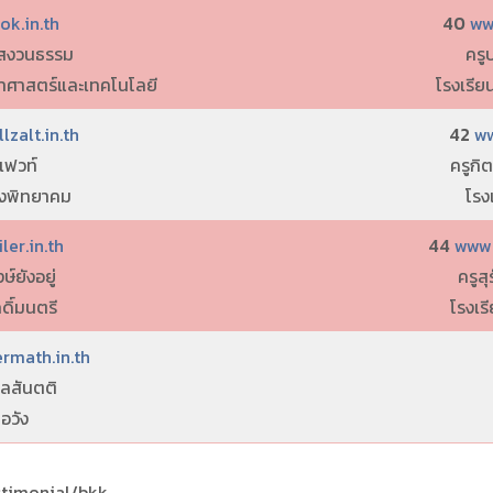
k.in.th
40
ww
งสงวนธรรม
ครู
าศาสตร์และเทคโนโลยี
โรงเรี
zalt.in.th
42
ww
 เฟวท์
ครูกิ
องพิทยาคม
โรง
er.in.th
44
www.
ษ์ยังอยู่
ครูสุ
ดิ์มนตรี
โรงเรี
rmath.in.th
ลสันตติ
อวัง
estimonial/bkk