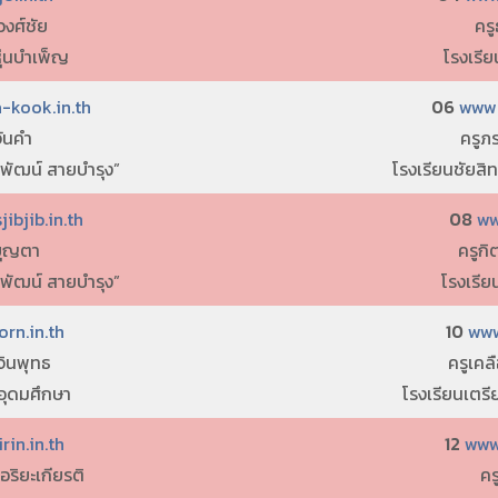
วงศ์ชัย
ครู
หุ่นบำเพ็ญ
โรงเรีย
-kook.in.th
06
www.
จันคำ
ครูภ
“พัฒน์ สายบำรุง”
โรงเรียนชัยสิ
ibjib.in.th
08
ww
บุญตา
ครูก
“พัฒน์ สายบำรุง”
โรงเรีย
rn.in.th
10
www
จินพุทธ
ครูเคลื
อุดมศึกษา
โรงเรียนเตร
in.in.th
12
www
อริยะเกียรติ
คร