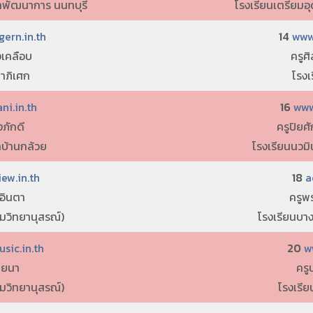
าพัฒนาการ นนทบุรี
โรงเรียนเตรียมอ
ern.in.th
14
www.
งเคลือบ
ครูศ
ธาภิเศก
โรงเ
ni.in.th
16
www
งภักดี
ครูปิยศั
บ้านกล้วย
โรงเรียนนวมิ
ew.in.th
18
a
 อินตา
ครูพร
้มวิทยานุสรณ์)
โรงเรียนบาง
ic.in.th
20
w
ไชยนา
ครู
้มวิทยานุสรณ์)
โรงเรี