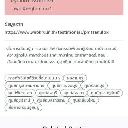
ครูวิลันดา วรรณาดิเรก
สพป.พิษณุโลก เขต 1
ข้อมูลจาก
https://www.webkru.in.th/testimonial/phitsanulok
สื่อการเรียนรู้
,
การงานอาชีพ
,
กิจกรรมพัฒนาผู้เรียน
,
คณิตศาสตร์
,
ความรู้ทั่วไป
,
ภาษาต่างประเทศ
,
ภาษาไทย
,
วิทยาศาสตร์
,
ศิลปะ
,
สังคมศึกษา ศาสนา วัฒนธรรม
,
สุขศึกษาและพลศึกษา
,
เทคโนโลยี
การทำเว็บไซต์ด้วยชื่อโดเมน .th
ผลงานครู
ศูนย์กรุงเทพมหานคร
ศูนย์กาญจนบุรี
ศูนย์จันทบุรี
ศูนย์พิษณุโลก
ศูนย์ลพบุรี
ศูนย์สงขลา
ศูนย์สุราษฎร์ธานี
ศูนย์อุดรธานี
ศูนย์อุบลราชธานี
ศูนย์เชียงใหม่
สื่อการเรียนรู้ยนรู้