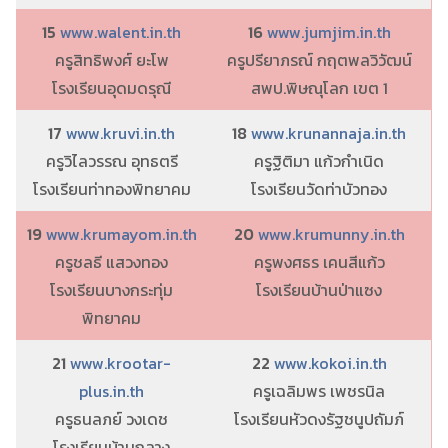
15
www.walent.in.th
16
www.jumjim.in.th
ครูสิทธิพงศ์ ยะโพ
ครูปรียาภรณ์ กฤตพลวิวัฒน์
โรงเรียนอุดมดรุณี
สพป.พิษณุโลก เขต 1
17
www.kruvi.in.th
18
www.krunannaja.in.th
ครูวิไลวรรณ อุทธตรี
ครูฐิติมา แก้วกำเนิด
โรงเรียนท่าทองพิทยาคม
โรงเรียนวัดท่าบัวทอง
19
www.krumayom.in.th
20
www.krumunny.in.th
ครูชลธี แสวงทอง
ครูพงศธร เคนสีแก้ว
โรงเรียนบางกระทุ่ม
โรงเรียนบ้านป่าแซง
พิทยาคม
21
www.krootar-
22
www.kokoi.in.th
plus.in.th
ครูเฉลิมพร เพชรนิล
ครูธนลภย์ วงเดช
โรงเรียนหัวดงรัฐชนูปถัมภ์
โรงเรียนบ้านกลาง