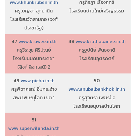
www.khunkruben.in.th
ครูภิรฎา เรืองฤทธิ์
ครูเบญจา อุทยานิน
โรงเรียนบ้านใหม่เจริญธรรม
โรงเรียนวัดสามกอ (วงศ์
ประชารัฐ)
47
www.kruwee.in.th
48
www.kruthapanee.in.th
ครูวีระวุธ ศิริปุณย์
ครูฐปนีย์ พันธชาติ
โรงเรียนบดินทรเดชา
โรงเรียนอุตรดิตถ์
(สิงห์ สิงหเสนี) 2
49
www.picha.in.th
50
ครูพิชาภรณ์ อิ่มกระจ่าง
www.anubalbankhok.in.th
สพป.พิษณุโลก เขต 1
ครูสุจิตรา เพชรป้อ
โรงเรียนอนุบาลบ้านโคก
51
www.superwilanda.in.th