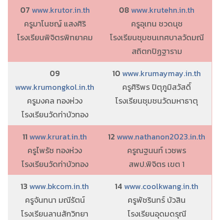
07
www.krutor.in.th
08
www.krutehn.in.th
ครูมาโนชญ์ แสงศิริ
ครูอุเทน ชวดนุช
โรงเรียนพิจิตรพิทยาคม
โรงเรียนชุมชนเทศบาลวัดมณี
สถิตกปิฏฐาราม
09
10
www.krumaymay.in.th
www.krumongkol.in.th
ครูศิริพร ปิตุภูมิสวัสดิ์
ครูมงคล ทองห่วง
โรงเรียนชุมชนวัดมหาธาตุ
โรงเรียนวัดท่าบัวทอง
11
www.krurat.in.th
12
www.nathanon2023.in.th
ครูไพรัช ทองห่วง
ครูณฐนนท์ เวชพร
โรงเรียนวัดท่าบัวทอง
สพป.พิจิตร เขต 1
13
www.bkcom.in.th
14
www.coolkwang.in.th
ครูจันทนา มณีรัตน์
ครูพัชรินทร์ บัวสิน
โรงเรียนลานสักวิทยา
โรงเรียนอุดมดรุณี