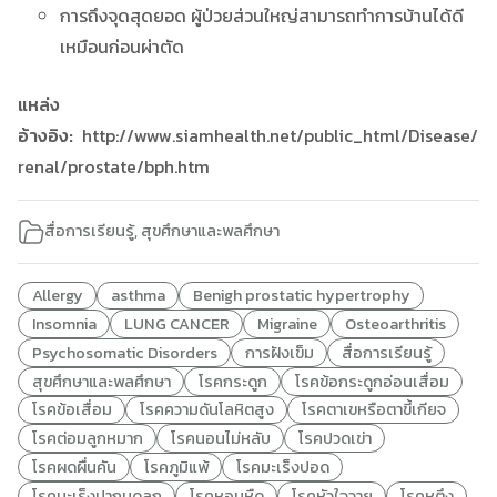
การถึงจุดสุดยอด ผู้ป่วยส่วนใหญ่สามารถทำการบ้านได้ดี
เหมือนก่อนผ่าตัด
แหล่ง
อ้างอิง:
http://www.siamhealth.net/public_html/Disease/
renal/prostate/bph.htm
สื่อการเรียนรู้
,
สุขศึกษาและพลศึกษา
Allergy
asthma
Benigh prostatic hypertrophy
Insomnia
LUNG CANCER
Migraine
Osteoarthritis
Psychosomatic Disorders
การฝังเข็ม
สื่อการเรียนรู้
สุขศึกษาและพลศึกษา
โรคกระดูก
โรคข้อกระดูกอ่อนเสื่อม
โรคข้อเสื่อม
โรคความดันโลหิตสูง
โรคตาเขหรือตาขี้เกียจ
โรคต่อมลูกหมาก
โรคนอนไม่หลับ
โรคปวดเข่า
โรคผดผื่นคัน
โรคภูมิแพ้
โรคมะเร็งปอด
โรคมะเร็งปากมดลูก
โรคหอบหืด
โรคหัวใจวาย
โรคหูตึง