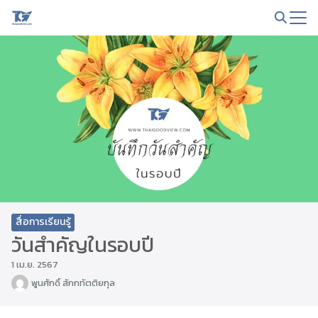
Skip
to
Search
content
for:
สื่อการเรียนรู้
วันสำคัญในรอบปี
1 เม.ย. 2567
พูนศักดิ์ สักกทัตติยกุล