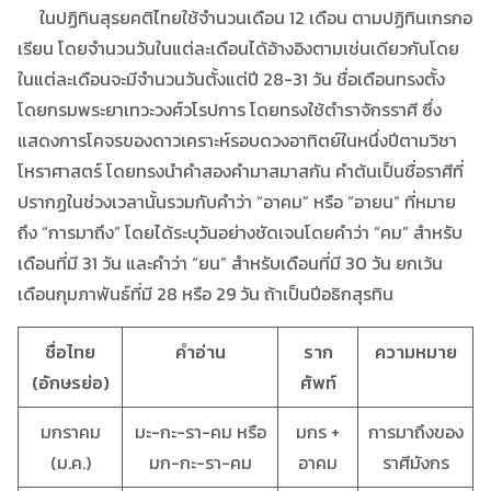
ในปฏิทินสุรยคติไทยใช้จำนวนเดือน 12 เดือน ตามปฏิทินเกรกอ
เรียน โดยจำนวนวันในแต่ละเดือนได้อ้างอิงตามเช่นเดียวกันโดย
ในแต่ละเดือนจะมีจำนวนวันตั้งแต่ปี 28-31 วัน ชื่อเดือนทรงตั้ง
โดยกรมพระยาเทวะวงศ์วโรปการ โดยทรงใช้ตำราจักรราศี ซึ่ง
แสดงการโคจรของดาวเคราะห์รอบดวงอาทิตย์ในหนึ่งปีตามวิชา
โหราศาสตร์ โดยทรงนำคำสองคำมาสมาสกัน คำต้นเป็นชื่อราศีที่
ปรากฏในช่วงเวลานั้นรวมกับคำว่า “อาคม” หรือ “อายน” ที่หมาย
ถึง “การมาถึง” โดยได้ระบุวันอย่างชัดเจนโดยคำว่า “คม” สำหรับ
เดือนที่มี 31 วัน และคำว่า “ยน” สำหรับเดือนที่มี 30 วัน ยกเว้น
เดือนกุมภาพันธ์ที่มี 28 หรือ 29 วัน ถ้าเป็นปีอธิกสุรทิน
ชื่อไทย
คำอ่าน
ราก
ความหมาย
(อักษรย่อ)
ศัพท์
มกราคม
มะ-กะ-รา-คม หรือ
มกร +
การมาถึงของ
(ม.ค.)
มก-กะ-รา-คม
อาคม
ราศีมังกร