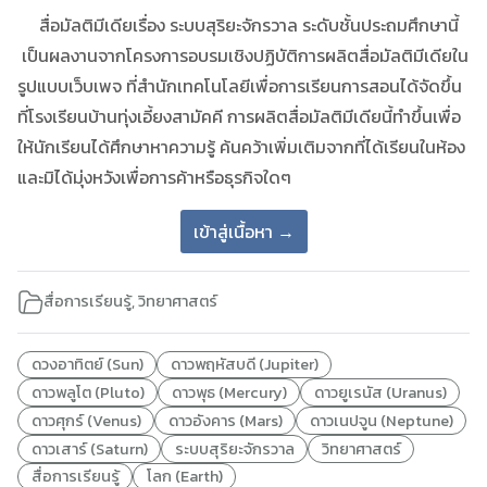
สื่อมัลติมีเดียเรื่อง ระบบสุริยะจักรวาล ระดับชั้นประถมศึกษานี้
เป็นผลงานจากโครงการอบรมเชิงปฏิบัติการผลิตสื่อมัลติมีเดียใน
รูปแบบเว็บเพจ ที่สำนักเทคโนโลยีเพื่อการเรียนการสอนได้จัดขึ้น
ที่โรงเรียนบ้านทุ่งเอี้ยงสามัคคี การผลิตสื่อมัลติมีเดียนี้ทำขึ้นเพื่อ
ให้นักเรียนได้ศึกษาหาความรู้ ค้นคว้าเพิ่มเติมจากที่ได้เรียนในห้อง
และมิได้มุ่งหวังเพื่อการค้าหรือธุรกิจใดๆ
เข้าสู่เนื้อหา →
สื่อการเรียนรู้
,
วิทยาศาสตร์
ดวงอาทิตย์ (Sun)
ดาวพฤหัสบดี (Jupiter)
ดาวพลูโต (Pluto)
ดาวพุธ (Mercury)
ดาวยูเรนัส (Uranus)
ดาวศุกร์ (Venus)
ดาวอังคาร (Mars)
ดาวเนปจูน (Neptune)
ดาวเสาร์ (Saturn)
ระบบสุริยะจักรวาล
วิทยาศาสตร์
สื่อการเรียนรู้
โลก (Earth)