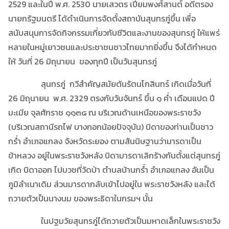
2529 และในปี พ.ศ. 2530 นายเสวตร เปี่ยมพงศ์สานต์ อดีตรอง
นายกรัฐมนตรี ได้ดำเนินการจัดตั้งสถาบันสุนทรภู่ขึ้น เพื่อ
สนับสนุนการจัดกิจกรรมเกี่ยวกับชีวิตและงานของสุนทรภู่ ให้แพร่
หลายในหมู่เยาวชนและประชาชนชาวไทยมากยิ่งขึ้น จึงได้กำหนด
ให้ วันที่ 26 มิถุนายน ของทุกปี เป็นวันสุนทรภู่
สุนทรภู่ กวีสำคัญสมัยต้นรัตนโกสินทร์ เกิดเมื่อวันที่
26 มิถุนายน พ.ศ. 2329 ตรงกับวันจันทร์ ขึ้น ๑ ค่ำ เดือนแปด ปี
มะเมีย จุลศักราช ๑๑๓๘ ณ บริเวณด้านเหนือของพระราชวัง
(บริเวณสถานีรถไฟ บางกอกน้อยปัจจุบัน) บิดาของท่านเป็นชาว
กร่ำ อำเภอแกลง จังหวัดระยอง ตามสันนิษฐานว่ามารดาเป็น
ข้าหลวง อยู่ในพระราชวังหลัง บิดามารดาเลิกร้างกันตั้งแต่สุนทรภู่
เกิด บิดาออก ไปบวชที่วัดป่า ตำบลบ้านกร่ำ อำเภอแกลง อันเป็น
ภูมิลำเนาเดิม ส่วนมารดากลับเข้าไปอยู่ใน พระราชวังหลัง และได้
ถวายตัวเป็นนางนม ของพระธิดาในกรมฯ นั้น
ในปฐมวัยสุนทรภู่ได้ถวายตัวเป็นมหาดเล็กในพระราชวัง