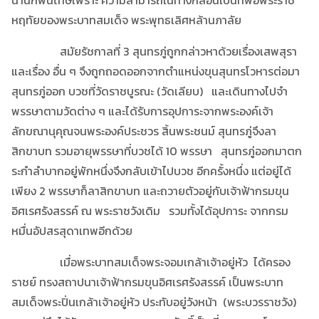
หฤทัยของพระบาทสมเด็จ พระพุทธเลิศหล้านภาลัย
สมัยรัชกาลที่ 3 สุนทรภู่ถูกกล่าวหาด้วยเรื่องเสพสุรา
และเรื่อง อื่น ๆ จึงถูกถอดออกจากตำแหน่งขุนสุนทรโวหารต่อมา
สุนทรภู่ออก บวชที่วัดราชบูรณะ (วัดเลียบ) และเดินทางไปจำ
พรรษาตามวัดต่าง ๆ และได้รับการอุปการะจากพระองค์เจ้า
ลักขณานุคุณจนพระองค์ประชวร สิ้นพระชนม์ สุนทรภู่จึงลา
สิกขาบท รวมอายุพรรษาที่บวชได้ 10 พรรษา สุนทรภู่ออกมาตก
ระกำลำบากอยู่พักหนึ่งจึงกลับเข้าไปบวช อีกครั้งหนึ่ง แต่อยู่ได้
เพียง 2 พรรษาก็ลาสิกขาบท และถวายตัวอยู่กับเจ้าฟ้ากรมขุน
อิศเรศรังสรรค์ ณ พระราชวังเดิม รวมทั้งได้อุปการะ จากกรม
หมื่นอัปสรสุดาเทพอีกด้วย
เมื่อพระบาทสมเด็จพระจอมเกล้าเจ้าอยู่หัว ได้ครอง
ราชย์ ทรงสถาปนาเจ้าฟ้ากรมขุนอิศเรศรังสรรค์ เป็นพระบาท
สมเด็จพระปิ่นเกล้าเจ้าอยู่หัว ประทับอยู่วังหน้า (พระบวรราชวัง)