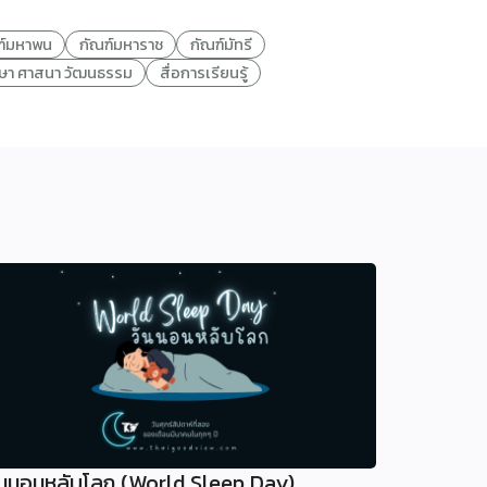
ฑ์มหาพน
กัณฑ์มหาราช
กัณฑ์มัทรี
กษา ศาสนา วัฒนธรรม
สื่อการเรียนรู้
ันนอนหลับโลก (World Sleep Day)