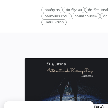
กัณฑ์กุมาร
กัณฑ์จุลพน
กัณฑ์ฉกษัตริย์
กัณฑ์วนประเวศน์
กัณฑ์สักกบรรพ
กัณ
เทศน์มหาชาติ
วันจูบสากล (International Kissing Day)