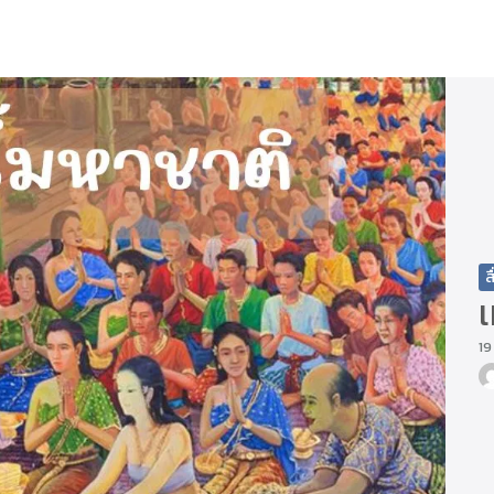
arch
r:
ส
19