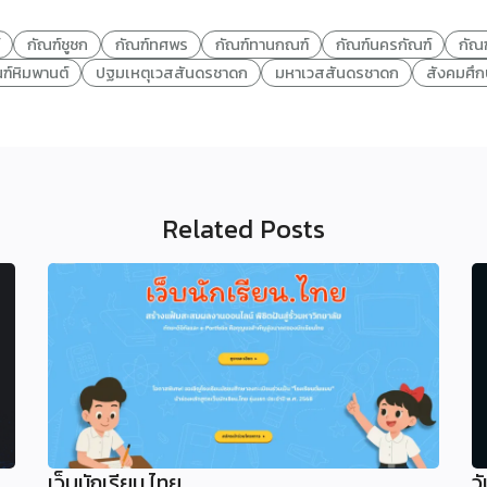
กัณฑ์ชูชก
กัณฑ์ทศพร
กัณฑ์ทานกณฑ์
กัณฑ์นครกัณฑ์
กัณ
ฑ์หิมพานต์
ปฐมเหตุเวสสันดรชาดก
มหาเวสสันดรชาดก
สังคมศึ
Related Posts
เว็บนักเรียน.ไทย
ว