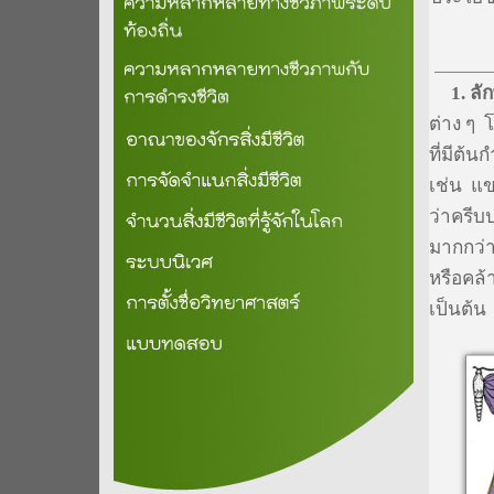
1. ลัก
ต่าง ๆ 
ที่มีต้น
เช่น แ
ว่าครี
มากกว่า
หรือคล้า
เป็นต้น