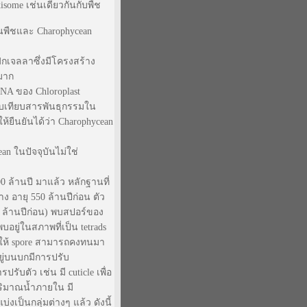
roxisome เช่นเดียวกันกับพืช
ในพืชและ Charophycean
ฟกเจลลาซึ่งมีโครงสร้าง
 มาก
A ของ Chloroplast
ยบเทียบสารพันธุกรรมใน
ห้ยืนยันได้ว่า Charophycean
an ในปัจจุบันไม่ใช่
ล้านปี มาแล้ว หลักฐานที่
ง อายุ 550 ล้านปีก่อน ตัว
 ล้านปีก่อน) พบสปอร์ของ
ู่ในสภาพที่เป็น tetrads
ยให้ spore สามารถคงทนมา
ยู่บนบกมีการปรับ
รับตัว เช่น มี cuticle เพื่อ
ริมาณน้ำภายใน มี
เป็นกลุ่มต่างๆ แล้ว ดังนี้