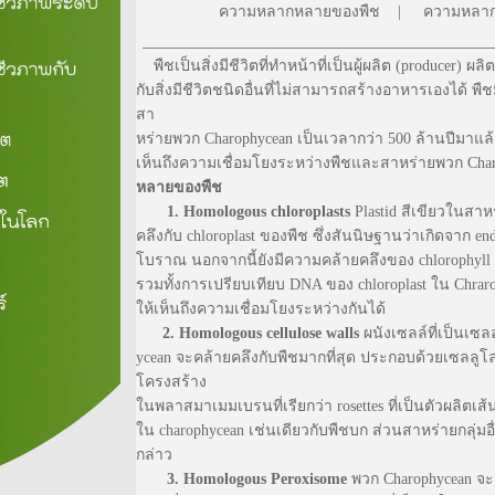
ความหลากหลายของพืช
|
ความหลาก
พืชเป็นสิ่งมีชีวิตที่ทำหน้าที่เป็นผู้ผลิต (producer) 
กับสิ่งมีชีวิตชนิดอื่นที่ไม่สามารถสร้างอาหารเองได้ พ
สา
หร่ายพวก Charophycean เป็นเวลากว่า 500 ล้านปีมาแล้
เห็นถึงความเชื่อมโยงระหว่างพืชและสาหร่ายพวก Charop
หลายของพืช
1.
Homologous chloroplasts
Plastid สีเขียวในสา
คลึงกับ chloroplast ของพืช ซึ่งสันนิษฐานว่าเกิดจาก end
โบราณ นอกจากนี้ยังมีความคล้ายคลึงของ chlorophyll
รวมทั้งการเปรียบเทียบ DNA ของ chloroplast ใน Chraro
ให้เห็นถึงความเชื่อมโยงระหว่างกันได้
2. Homologous cellulose walls
ผนังเซลล์ที่เป็นเซ
ycean จะคล้ายคลึงกับพืชมากที่สุด ประกอบด้วยเซลล
โครงสร้าง
ในพลาสมาเมมเบรนที่เรียกว่า rosettes ที่เป็นตัวผลิตเ
ใน charophycean เช่นเดียวกับพืชบก ส่วนสาหร่ายกลุ่ม
กล่าว
3. Homologous Peroxisome
พวก Charophycean จะเ