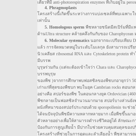
เดียวที่มี anti-photorespiration enzymes ที่เก็บอยู่ใน pe
4. Phragmoplasts
โครงสร้างนี้เกิดขึ้นระหว่างการแบ่งเซลล์ที่พบเฉพาะ
เท่านั้น
5. Homologous sperm
พืชหลายชนิดมีสเปิร์มที่มีแ
ด้านUltra structure คล้ายคลึงกันกับของ Charophycean
6. Molecular systematics
นอกจากจะเปรียบเทียบ DN
แล้ว การจัดหมวดหมู่ในระดับโมเลกุล ยังสามารถเปรี
นิวเคลียส ribosomal RNA และ Cytoskeleton protein ทำใ
มีบรรพ
บุรุษร่วมกัน (แต่จะต้องเข้าใจว่า Chara และ Charophyce
บรรพบุรุษ
ของพืช )จากการศึกษาพบฟอสซิลของพืชบกอายุกว่า 500 
เก่าแก่ที่สุดของพืชบก พบในยุค Cambrian rocks ตอนกลา
อย่างคือ สปอร์ของพืช ในตอนกลางยุค Ordovician (460
พืชกลายเป็นฟอสซิลจำนวนมากมาย สปอร์บางส่วนยังพบอย
ผนังที่หนาของสปอร์ประกอบด้วย sporopollenin จะช่ว
ได้จนปัจจุบันพืชมีความหลากหลายมาก เมื่อพืชขึ้นมาอ
ตัวหลายอย่างเพื่อให้สามารถดำรงชีวิตอยู่ได้ ลักษณะการป
ป้องกันการสูญเสียน้ำ มีปากใบช่วยควบคุมสมดุลของป
โครงสร้างที่ช่วยในการดูดและลำเลียงน้ำ พืชสามารถแบ่ง