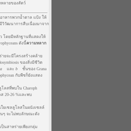
หลายของสัตว์
ผลิตอาหารพวกน้ำตาล แป้ง ให้
ืชมีวิวัฒนาการสืบเนื่องมาจาก
ว โดยมีหลักฐานที่แสดงให้
hyceans ดังนี้
ความหลาก
หร่ายจะมีโครงสร้างคล้าย
osymbiosis ของสิ่งมีชีวิต
a
และ
b
ชั้นของ Grana
phycean กับพืชก็ยังแสดง
ลลูโลสที่พบใน Charoph
ูโลส 20-26 %และพบ
ส้นใยเซลลูโลสในผนังเซลล์
อื่นๆ จะไม่พบลักษณะดัง
ป็นสาหร่ายเพียงกลุ่ม