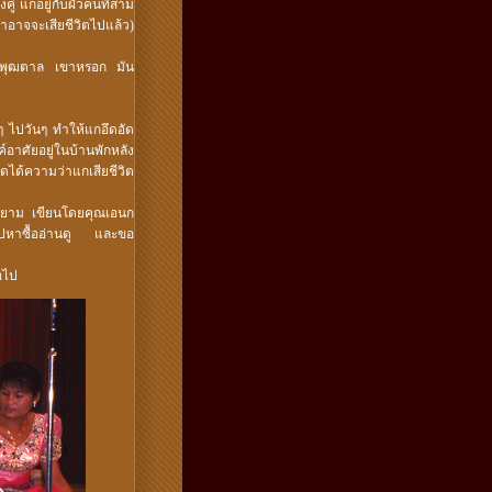
ู่ แกอยู่กับผัวคนที่สาม
่าอาจจะเสียชีวิตไปแล้ว)
รง พุฒตาล เขาหรอก มัน
 ไปวันๆ ทำให้แกอึดอัด
์อาศัยอยู่ในบ้านพักหลัง
ุดได้ความว่าแกเสียชีวิต
วสยาม เขียนโดยคุณเอนก
ไปหาซื้ออ่านดู และขอ
่อไป