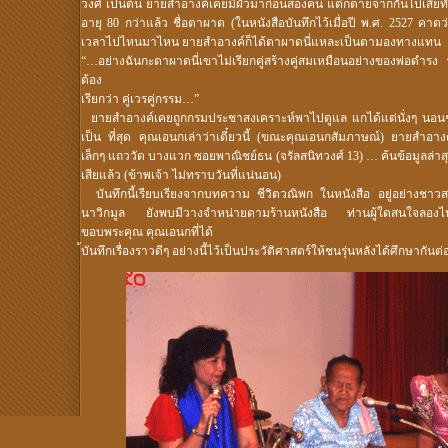
วงศ์ เป็นต้น ยายสำอางค์เคยมีผัวมาก่อนสองคน แต่ก็ตายจากกันไปเสียทั้งค
อายุ 80 กว่าแล้ว ชื่อตาผาด (ในหนังสือบันทึกไว้เมื่อปี พ.ศ. 2527 คาดว
เวลาไปไหนมาไหน ยายสำอางค์ก็ได้ตาผาดนี่แหละเป็นตามองทางแทน
“…อย่างฉันกะตาผาดนี่เขาไม่เรียกคู่สร้างคู่สมเหมือนอย่างของพ่อดำ
ต้อง
เรียกว่า คู่เวรคู่กรรม…”
ยายสำอางค์เคยถูกกรมประชาสงเคราะห์พาไปดูแล แกได้แต่นั่งๆ นอนๆ
เป็น ที่สุด คุณเอนกเล่าว่าเดี๋ยวนี้ (ขณะคุณเอนกสัมภาษณ์) ยายสำอางค
เล็กๆ แถววัด บางแวก ซอยพาณิชย์ธน (จรัลสนิทวงศ์ 13) … ค้นข้อมูลล่าส
เสียแล้ว (ข้าพเจ้า ไม่ทราบวันที่แน่นอน)
บันทึกนี้เรียบเรียงจากบทความ ชีวิตวณิพก ในหนังสือ อยู่อย่างชา
นาวิกมูล ยังพบมีวางจำหน่ายตามร้านหนังสือ ท่านผู้ใดสนใจลอง
ขอบพระคุณ คุณเอนกที่ได้
้บันทึกเรื่องราวดีๆ อย่างนี้ไว้เป็นประวัติศาสตร์ให้ชนรุ่นหลังได้ศึกษากันต