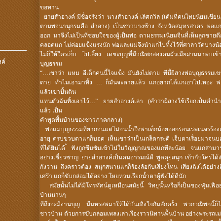
ขอทาน
ยายสำอางค์ มีชื่อจริงว่า นางสำอางค์ เลิศถวิล (เดิมที่คนไทยนิยมเขียนว่
ตามพจนานุกรมคือ สำอาง) เป็นชาวบางช้าง จังหวัดสมุทรสาคร พ่อแก
ออก มาจึงไม่เป็นที่ชอบใจของผู้เป็นพ่อ ตามธรรมเนียมจีนที่เห็นลูกชายด
คลอดแก ไม่ค่อยแข็งแรงนัก พ่อและแม่จึงนำแกไปทิ้งไว้ที่ศาลาวัดบางน้อ
ไม่ก็ให้ใครเก็บ ไปเลี้ยง เดชะบุญที่มีวณิพกสองคนผัวเมียผ่านมาพบเข้า
งค์
บุญธรรม
“…เขาว่า แหม อีเด็กคนนี้ใจแข็ง มันยังไม่ตาย ทีนี้ผีสางพ่อบุญธรรมเข
ตาย ทำไมเอามาทิ้ง … ก็มันจะตายแล้ว แกอยากได้แกเอาไปเหอะ พ่อบ
แล้วเขาปั้นดิน
แทนตัวฉันทิ้งเอาไว้…” ยายสำอางค์เล่า (คำว่าผีสางใช้เรียกเป็นคำนำหน้
แล้ว เป็น
คำพูดพื้นบ้านของชาวภาคกลาง)
พ่อแม่บุญธรรมที่ยากจนแต่ไม่จนน้ำใจพาเด็กน้อยออกร่อนเร่พเนจรร้องเ
อายุ ครบขวบตาแกก็บอด เห็นเขาว่าเป็นเกล็ดกระดี่ เจ็บตาเรื่อยมาจนบ
ที่ได้ยินได้ ้ฟังถูกซึมซับเข้าไปในวิญญาณของแกทีละน้อย จนแกสามา
อย่างเชี่ยวชาญ ยายสำอางค์เป็นคนอารมณ์ดี พูดคุยสนุก เข้ากับใครได้ง
กังวาน ถึงคราวต้อง สนุกสนานแกก็ร้องล้อกับเสียงโทน เสียงฉิ่งได้อย่างคึ
เศร้า แกก็ขับกล่อมได้อย่าง โหยหวนเรียกน้ำตาผู้ฟังได้ดีนัก
สมัยนั้นไม่ได้มีโทรทัศน์ดูเหมือนสมัยนี้ วิทยุนั้นหรือก็เป็นของฟุ่มเฟื
บ้านนานๆ
ทีถึงจะมีงานบุญ มีมหรสพมาให้ได้บันเทิงใจกันสักครั้ง พวกวณิพกนี้ก็ไ
ชาวบ้าน ด้วยการขับกล่อมเพลงเล่าเรื่องราวนิทานพื้นบ้าน อย่างพระรถเม