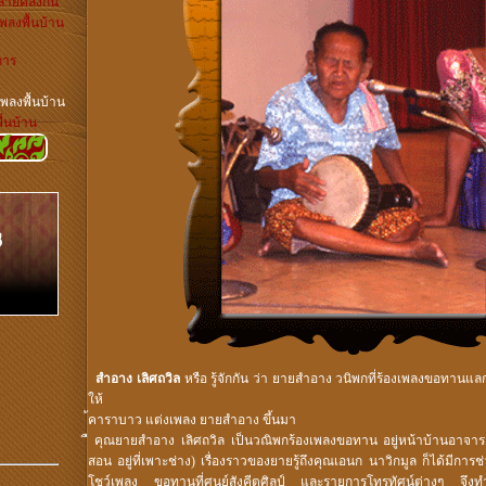
้ายคลึงกัน
พลงพื้นบ้าน
การ
เพลงพื้นบ้าน
้นบ้าน
สำอาง เลิศถวิล
หรือ รู้จักกัน ว่า ยายสำอาง วนิพกที่ร้องเพลงขอทานแลกเ
ให้
้คาราบาว แต่งเพลง ยายสำอาง ขึ้นมา
ื คุณยายสำอาง เลิศถวิล เป็นวณิพกร้องเพลงขอทาน อยู่หน้าบ้านอาจาร
สอน อยู่ที่เพาะช่าง) เรื่องราวของยายรู้ถึงคุณเอนก นาวิกมูล ก็ได้มีการ
โชว์เพลง ขอทานที่ศูนย์สังคีตศิลป์ และรายการโทรทัศน์ต่างๆ จึงทำให