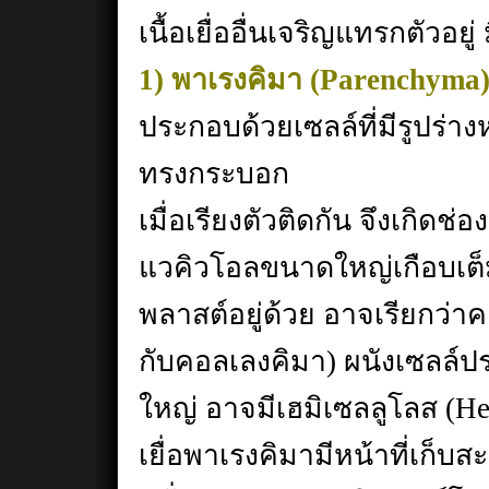
เนื้อเยื่ออื่นเจริญแทรกตัวอย
1) พาเรงคิมา (Parenchyma
ประกอบด้วยเซลล์ที่มีรูปร่า
ทรงกระบอก
เมื่อเรียงตัวติดกัน จึงเกิดช่อ
แวคิวโอลขนาดใหญ่เกือบเต็
พลาสต์อยู่ด้วย อาจเรียกว่า
กับคอลเลงคิมา) ผนังเซลล์ปร
ใหญ่ อาจมีเฮมิเซลลูโลส (Hem
เยื่อพาเรงคิมามีหน้าที่เก็บ