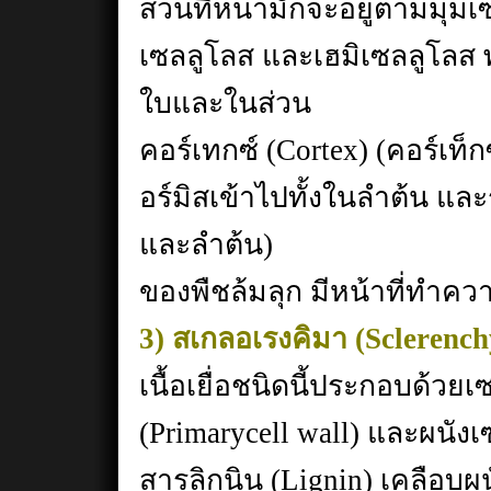
ส่วนที่หนามักจะอยู่ตามมุม
เซลลูโลส และเฮมิเซลลูโลส พบ
ใบและในส่วน
คอร์เทกซ์ (Cortex) (คอร์เท็กซ์
อร์มิสเข้าไปทั้งในลำต้น แล
และลำต้น)
ของพืชล้มลุก มีหน้าที่ทำคว
3) สเกลอเรงคิมา (Sclerenc
เนื้อเยื่อชนิดนี้ประกอบด้วยเ
(Primarycell wall) และผนังเซ
สารลิกนิน (Lignin) เคลือบผนั