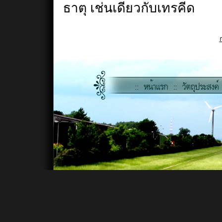
ธาตุ เช่นเดียวกับเทรคีด