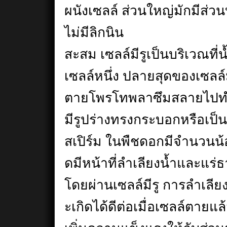
ผนังเซลล์ ส่วนใหญ่มักมีส่วนบา
ไม่มีลิกนิน
สะสม เซลล์มีรูเป็นบริเวณที
เซลล์หนึ่ง ปลายสุดของเซลล์ม
ตายโพรโทพลาซึมสลายไปทำให
มีรูปร่างทรงกระบอกหรือเป็
สเปิร์ม ในพืชดอกมีจำนวน
ดมีหน้าที่ลำเลียงน้ำและแร
โดยผ่านเซลล์มีรู การลำเลีย
ะเกิดได้ดีต่อเมื่อเซลล์ตายแ