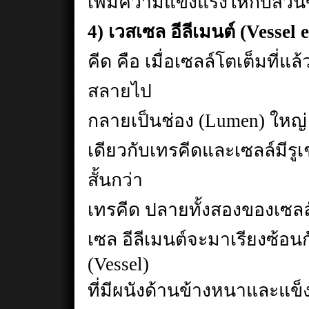
เพิ่มความแข็งแรงให้กับส่วนขอ
4) เวสเซล อีลีเมนต์ (Vessel 
คีด คือ เมื่อเซลล์โตเต็มท
สลายไป
กลายเป็นช่อง (Lumen) ใหญ่
เดียวกับเทรคีดและเซลล์มีรู
สั้นกว่า
เทรคีด ปลายทั้งสองของเซลล์ต
เซล อีลีเมนต์จะมาเรียงซ้อนก
(Vessel)
ที่มีผนังด้านข้างหนาและแข็