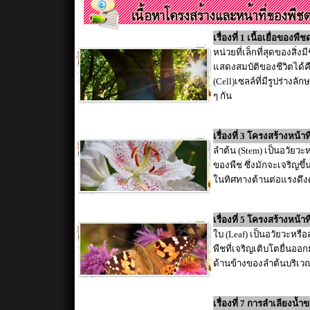
เรื่องที่ 1 เนื้อเยื่อของพื
หน่วยที่เล็กที่สุดของสิ่งมีช
แสดงสมบัติของชีวิตได้คื
(Cell)เซลล์ที่มีรูปร่างล
ๆ กัน
เรื่องที่ 3 โครงสร้างหน้า
ลำต้น (Stem) เป็นอวัยวะ
ของพืช ซึ่งมักจะเจริญขึ้
ในทิศทางต้านต่อแรงดึง
เรื่องที่ 5 โครงสร้างหน้า
ใบ (Leaf) เป็นอวัยวะหรื
พืชที่เจริญเติบโตยื่นออ
ด้านข้างของลำต้นบริเว
เรื่องที่ 7 การลำเลียงน้ำ