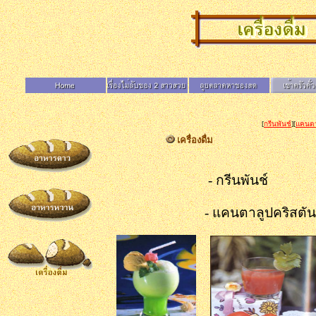
[
กรีนพันช์
][
แคนตา
เครื่องดื่ม
- กรีนพันช์ - ฟร
- แคนตาลูปคริสตัน - เ