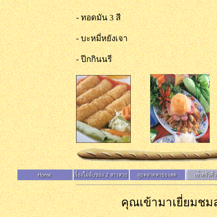
- ทอดมัน 3 สี - หอ
- บะหมี่หยังเจา - ห่
- ปีกกินนรี
คุณเข้ามาเยี่ยมชมล