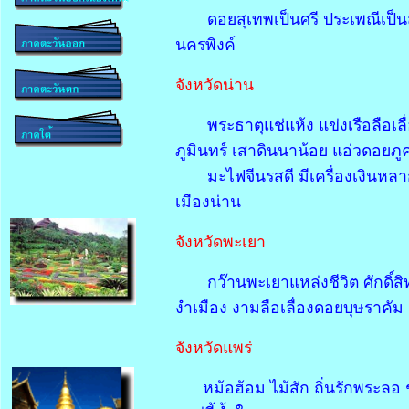
ดอยสุเทพเป็นศรี ประเพณีเป็
นครพิงค์
จังหวัดน่าน
พระธาตุแช่แห้ง แข่งเรือลือเล
ภูมินทร์ เสาดินนาน้อย แอ่วดอยภ
มะไฟจีนรสดี มีเครื่องเงินหลาก
เมืองน่าน
จังหวัดพะเยา
กว๊านพะเยาแหล่งชีวิต ศักดิ์
งำเมือง งามลือเลื่องดอยบุษราคัม
จังหวัดแพร่
หม้อฮ้อม ไม้สัก ถิ่นรักพระลอ 