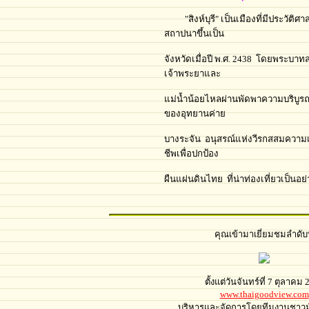
"สิงห์บุรี" เป็นเมืองที่มีประวัติศา
สถาปนาขึ้นเป็น
จังหวัดเมื่อปี พ.ศ. 2438 โดยพระบาทส
เจ้าพระยาและ
แม่น้ำน้อยไหลผ่านพัดพาความบริบูรณ์ม
ของอุทยานค่าย
บางระจัน อนุสรณ์แห่งวีรกสสมความเส
ชีพเพื่อปกป้อง
ผืนแผ่นดินไทย ที่น่าท่องเที่ยวเป็นอย
คุณเข้ามาเยี่ยมชมลำดับท
ตั้งแต่วันจันทร์ที่ 7 ตุลาคม
www.thaigoodview.com
บริหารและจัดการโดยทีมงานชาวม