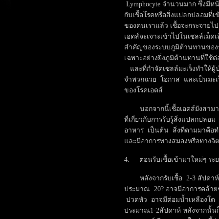
Lymphocyte จำนวนมาก ซึ่งมีหน้าที
กับเชื้อโรคหรือสิ่งแปลกปลอมที่เข้า
ของคนเราแล้ว เชื้อจะกระจายไปตา
เอดส์จะเจาะเข้าไปในเซลล์เม็
สำคัญของระบบภูมิต้านทานของร่
เฉพาะอย่างยิ่งภูมิต้านทานที่ใช้ต่อส
และที่กำจัดเซลล์มะเร็งทำให้ผู้ป่
จำพวกฉวย โอกาส และเป็นมะเร็งบ
ของโรคเอดส์
นอกจากนี้เชื้อเอดส์ยังสามารถ
ที่เกี่ยวกับการรับรู้สิ่งแปลกปล
อาหาร เป็นต้น สิ่งที่ตามมาคือ
และมีอาการทางสมองหรือทางจิ
4. ตอนรับเชื้อเข้ามาใหม่ๆ ระย
หลังจากรับเชื้อ 2-3 สัปดาห์ 
ประมาณ 20? อาจมีอาการคล้ายๆไ
ปวดหัว อาจมีต่อมน้ำเหลืองโต 
ประมาณ1-2สัปดาห์ หลังจากนั้นก