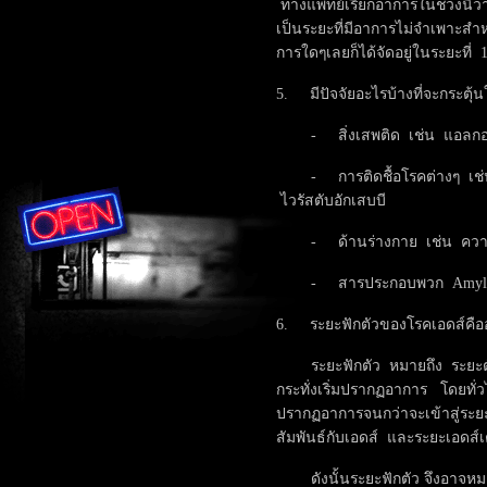
ทางแพทย์เรียกอาการในช่วงนี้ว่า 
เป็นระยะที่มีอาการไม่จำเพาะส
การใดๆเลยก็ได้จัดอยู่ในระยะที่ 
5. มีปัจจัยอะไรบ้างที่จะกระตุ้นใ
- สิ่งเสพติด เช่น แอลกอฮอล
- การติดชื้อโรคต่างๆ เช่น 
ไวรัสตับอักเสบบี
- ด้านร่างกาย เช่น ความ
- สารประกอบพวก Amyl ni
6. ระยะฟักตัวของโรคเอดส์คือ
ระยะฟักตัว หมายถึง ระยะตั้งแต
กระทั่งเริ่มปรากฏอาการ โดยทั่วไป
ปรากฏอาการจนกว่าจะเข้าสู่ระยะที
สัมพันธ์กับเอดส์ และระยะเอดส์เต
ดังนั้นระยะฟักตัว จึงอาจหมายถ