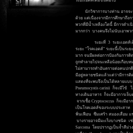
ระยะเอดส์เต็มขั้นต่อไป
นักวิชาการบางท่าน อาจจะรวม
ด้วย แต่เนื่องจากมีการศึกษาถึงก
พวกที่มีน้ำเหลืองโตนี้ มีการด
มากกว่า บางคนจึงไม่นับเอาพวกที
ระยะที่ 3 ระยะเอดส์เต็มขั้
ระยะ “โรคเอดส์” ระยะนี้เป็นระ
มาก จนมีผลต่อการป้องกันการติดเช
ถูกทำลายไปจนเหลือน้อยเกือบหมด
ไม่สามารถทำอันตรายต่อคนปกติได้
มีอยู่หลายชนิดแล้วแต่ว่ามีการต
แสดงที่จะพบจึงเป็นได้หลายแบบ 
Pneumocystis carinii ก็จะมีไข้
ทางเดินอาหาร ก็จะมีอาการเจ็
จากเชื้อ Cryptococcus ก็จะมีอ
เป็นโรคเอดส์ของระบบประสาท โ
ฟั่นเฟือน ซึมเศร้า สมองเสื่อม
บางรายอาจมีมะเร็งบางชนิด เช่น
Sarcoma โดยปรากฏเป็นจ้ำสีม่วง