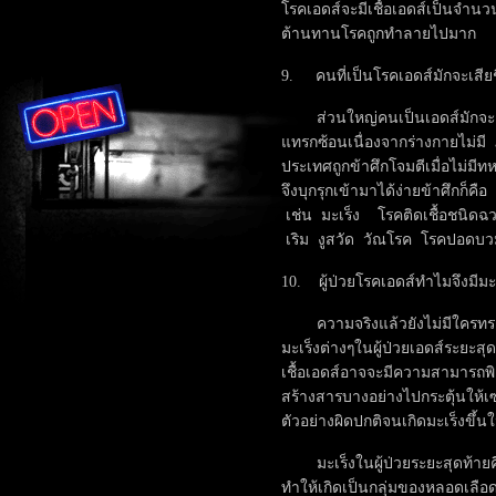
โรคเอดส์จะมีเชื้อเอดส์เป็นจำน
ต้านทานโรคถูกทำลายไปมาก
9. คนที่เป็นโรคเอดส์มักจะเสีย
ส่วนใหญ่คนเป็นเอดส์มักจะเสียช
แทรกซ้อนเนื่องจากร่างกายไม่มี ภ
ประเทศถูกข้าศึกโจมตีเมื่อไม่ม
จึงบุกรุกเข้ามาได้ง่ายข้าศึกก็ค
เช่น มะเร็ง โรคติดเชื้อชนิดฉวย
เริม งูสวัด วัณโรค โรคปอดบ
10. ผู้ป่วยโรคเอดส์ทำไมจึงมีม
ความจริงแล้วยังไม่มีใครทราบแ
มะเร็งต่างๆในผู้ป่วยเอดส์ระยะสุ
เชื้อเอดส์อาจจะมีความสามารถพ
สร้างสารบางอย่างไปกระตุ้นให้
ตัวอย่างผิดปกติจนเกิดมะเร็งขึ้นใ
มะเร็งในผู้ป่วยระยะสุดท้ายคือ
ทำให้เกิดเป็นกลุ่มของหลอดเลือดท