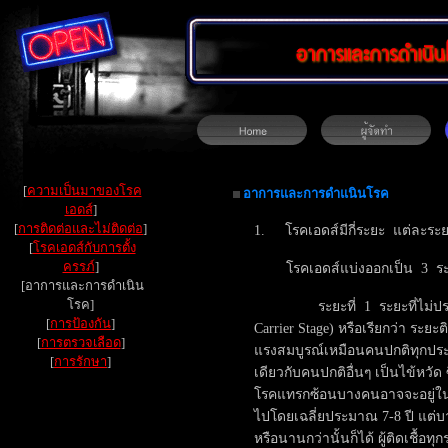
[
ความเป็นมาของโรค
อาการและการดำแนินโรค
เอดส์
]
[
การติดต่อและไม่ติดต่อ
]
1. โรคเอดส์มีกี่ระยะ แต่ละระ
[
โรคเอดส์กับการตั้ง
ครรภ์
]
โรคเอดส์แบ่งออกเป็น 3 ร
[อาการและการดำเนิน
โรค]
ระยะที่ 1 ระยะที่ไม่ปรากฏ
[
การป้องกัน
]
Carrier Stage) หรือเรียกว่า ระย
[
การตรวจเลือด
]
แรงสมบูรณ์เหมือนคนปกติทุกประก
[
การรักษา
]
เดียวกับคนปกติอื่นๆ เป็นไข้หวัด
โรคแทรกซ้อนบางคนอาจจะอยู่ในระ
ไปโดยเฉลี่ยประมาณ 7-8 ปี แต่
หรือนานกว่านั้นก็ได้ ผู้ติดเชื้อทุ