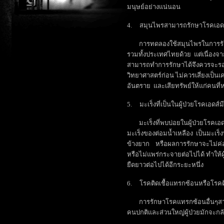
มนุษย์อย่างแน่นอน
4. สมุนไพรสามารถรักษาโรคเอดส์
การทดลองใช้สมุนไพรในการรักษ
รวมทั้งประเทศไทยด้วย แต่เนื่องจาก
สามารถทำการรักษาได้จึงควรจะรอผ
วิทยาศาสตร์ก่อน ไม่ควรเสี่ยงเป็น
อันตราย และเสียทรัพย์ให้แก่คนที
5. มะเร็งที่เป็นในผู้ป่วยโรคเอดส์ม
มะเร็งที่พบบ่อยในผู้ป่วยโรคเอดส
มะเร็งของต่อมน้ำเหลือง เป็นมะเร็
ข้างยาก หรือผลการรักษาจะไม่ค่อ
หรือไม่แพร่กระจายต่อไปได้ ทำให้ผู้
ยืดยาวต่อไปได้อีกระยะหนึ่ง
6. โรคติดเชื้อแทรกซ้อนหรือโรคต
การรักษาโรคแทรกซ้อนอื่นๆสามา
คนปกติและส่วนใหญ่ผู้ป่วยมักจะกลั