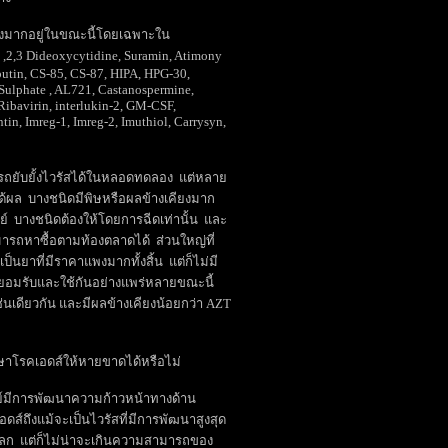
งมากอยู่ในขณะนี้โดยเฉพาะใน
,2,3 Dideoxycytidine, Suramin, Atimony
butin, CS-85, CS-87, HIPA, HPG-30,
 Sulphate , AL721, Castanospermine,
Ribavirin, interlukin-2, GM-CSF,
n, Imreg-1, Imreg-2, Imuthiol, Carrysyn,
รถยับยั้งไวรัสได้ในหลอดทดลอง แต่หลาย
ได้ผล บางชนิดมีพิษหรือผลข้างเคียงมาก
์ บางชนิดต้องให้โดยการฉีดเท่านั้น และ
รถหาซื้อตามท้องตลาดได้ ส่วนใหญ่ที่
็นยาที่มีราคาแพงมากทั้งสิ้น แต่ก็ไม่มี
ยอมรับและใช้กันอย่างแพร่หลายขณะนี้
่นเดียวกัน และมีผลข้างเคียงน้อยกว่า AZT
าโรคเอดส์ให้หายขาดได้หรือไม่
มีการพัฒนาความก้าวหน้าทางด้าน
ดส์ถึงแม้จะเป็นไวรัสที่มีการพัฒนาสูงสุด
นโลก แต่ก็ไม่น่าจะเกินความสามารถของ