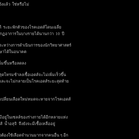
วังแล้ว ใช่หรือไม่
 ระยะฟักตัวของโรคเอดส์โดนเฉลี่ย
กฏอาการในบางรายได้นานกว่า 10 ปี
ระหว่างการดำเนินการของนักวิทยาศาสตร์
ักษาได้ในอนาคต
ิ่มขึ้นหรือลดลง
ทรมช้าลงเชื้อเอดส์จะไม่เพิ่มเร็วขึ้น
และจะไม่กลายเป็นโรคเอดส์ระยะสุดท้าย
วเปลี่ยนเลือดใหม่หมดจะหายจากโรคเอดส์
อยู่ในเซลล์ของร่างกายได้อีกหลายแห่ง
้ำอสุจิ จึงยังจะมีเชื้อเหลืออยู่
วต้องใช้เลือดจำนวนมากจากคนอื่น ๆ อีก