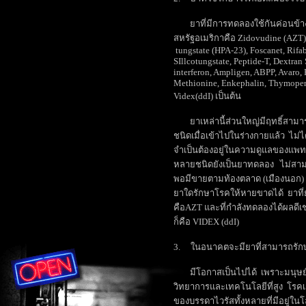
ยาที่มีการทดลองใช้กันค่อนข้า
สหรัฐอเมริกาคือ Zidovudine (AZT) 
tungstate (HPA-23), Foscanet, Rifa
SIllcotungstate, Peptide-T, Dextran
interferon, Ampligen, ABPP, Avaro, 
Methionine, Enkephalin, Thymopenti
Videx(ddI) เป็นต้น
ยาเหล่านี้ส่วนใหญ่มีฤทธิ์สามา
ชนิดเมื่อเข้าไปในร่างกายแล้ว ไม่
จำเป็นต้องอยู่ในความดูแลของแพทย
หลายชนิดยังเป็นยาทดลอง ไม่สามา
พอมีขายตามท้องตลาด (เมืองนอก) เป
ยาใดรักษาโรคให้หายขาดได้ ยาที่
คือAZT และที่กำลังทดลองได้ผลดีเช
ก็คือ VIDEX (ddI)
3. ในอนาคตจะมียาที่สามารถรักษ
มีโอกาสเป็นไปได้ เพราะมนุษย์
วิทยาการและเทคโนโลยีที่สูง โรคเอ
ของบรรดาไวรัสทั้งหลายที่มีอยู่ใ