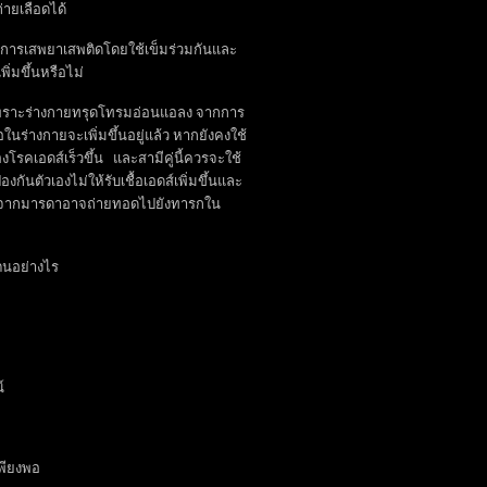
ายเลือดได้
กการเสพยาเสพติดโดยใช้เข็มร่วมกันและ
ิ่มขึ้นหรือไม่
 เพราะร่างกายทรุดโทรมอ่อนแอลง จากการ
อในร่างกายจะเพิ่มขึ้นอยู่แล้ว หากยังคงใช้
โรคเอดส์เร็วขึ้น และสามีคู่นี้ควรจะใช้
กันตัวเองไม่ให้รับเชื้อเอดส์เพิ่มขึ้นและ
อดส์จากมารดาอาจถ่ายทอดไปยังทารกใน
ิตนอย่างไร
์
พียงพอ