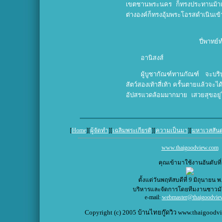
เขตชานพระนคร ก็ทรงประทานม้าแล
ต่างองค์ก็ทรงอุ้มพระโอรสดำเนินเข
ปี่พาทย
อานิสงส์
ผู้บูชากัณฑ์ทานกัณฑ์ จะบริ
สัตว์สองเท้าสี่เท้า ครั้นตายแล้วจ
อัปสรแวดล้อมมากมาย เสวยสุขอยู
[
Home
][
ผู้จัดทำ
][
เฉลิมพระเกียรติ
][
ความเป็นมา
][
มหาเวสสัน
www.thaigoodview.com
คุณเข้ามาใช้งานอันดับที่
ตั้งแต่วันพฤหัสบดีที่ 9 มิถุนายน พ
บริหารและจัดการโดยทีมงานชาวม
e-mail:
webmaster@thaigoodvie
Copyright (c) 2005 บ้านไทยกู๊ดวิว www.thaigoodvie