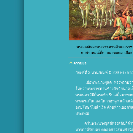
พระเวสสันดรพระราชทานม้าและราช
แก่พราหมณ์ที่ตามมาขอนอกเมือง
ความย่อ
กัณฑ์ที่ 3 ทานกัณฑ์ มี 209 พระคา
เมื่อพระนางผุสดี ทรงทราบว
โทษว่าพระราชทานช้างปัจจัยนาคเ
พระนครสีพีก็พระทัย รีบเสด็จมาพบพร
ทรงพระกันแสง โศกาอาดูร แล้วเสด็
อภัยโทษก็ไม่สำเร็จ ด้วยท้าวเธอต
ประเพณี
ครั้นพระนางผุสดีทรงสดับก็จ
มารดาที่รักบุตร ตลอดสาวสนมกำนั